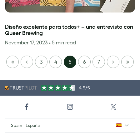
Diseño excelente para todos+ – una entrevista con
Queer Brewing
November 17, 2023
• 5 min read
FIRST
PREVIOUS
NEXT
LAST
3
4
5
6
7
PAGE
PAGE
4,5/5
Spain | España