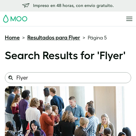
Impreso en 48 horas, con envío gratuito.
MOO
Home
Resultados para Flyer
>
>
Página 5
Search Results for '
Flyer
'
Search
Search
this
site: