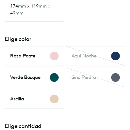
174mm x 119mm x
49mm
Elige color
Rosa
Azul
Rosa Pastel
Azul Noche
Pastel
Noche
Este
color
Verde
Gris
Verde Bosque
está
Gris Piedra
Bosque
Piedra
agotado.
Este
Vuelve
color
Arcilla
a
Arcilla
está
consultar
agotado.
en
Vuelve
breve.
a
Elige cantidad
consultar