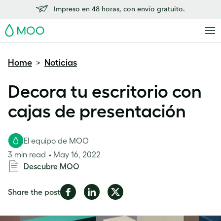
Impreso en 48 horas, con envío gratuito.
MOO
Home
Noticias
>
Decora tu escritorio con
cajas de presentación
El equipo de MOO
3 min read
May 16, 2022
Descubre MOO
Share
Share
Share
Share the post
on
on
on
Facebook
LinkedIn
Twitter