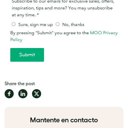
Share the post
Share
Share
Share
on
on
on
Facebook
LinkedIn
Twitter
Mantente en contacto