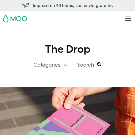
Impreso en 48 horas, con envío gratuito.
MOO
The Drop
Categories
Search
Search
Search
this
The Drop
site:
Visión global
Descubre MOO
Historias de éxito