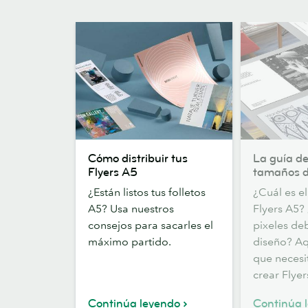
Cómo
La
Cómo distribuir tus
La guía de
distribuir
guía
Flyers A5
tamaños d
tus
definitiva
¿Están listos tus folletos
¿Cuál es e
Flyers
para
A5? Usa nuestros
Flyers A5?
A5
tamaños
consejos para sacarles el
pixeles de
de
máximo partido.
diseño? Aq
Flyers
que necesi
crear Flyer
Continúa leyendo
Continúa 