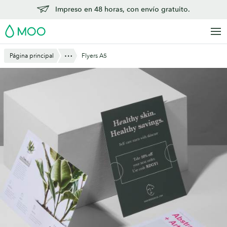
Saltar
Impreso en 48 horas, con envío gratuito.
al
MOO
contenido
principal
Mostrar todo
Página principal
Flyers A5