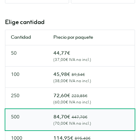
Colores
colores.
más
Nuestros
naturales
Flyers
Elige cantidad
con
más
un
lujosos.
Cantidad
Precio por paquete
aspecto
artesanal.
50
44,77€
(37,00€ IVA no incl.)
100
45,98€
89,54€
(38,00€ IVA no incl.)
250
72,60€
223,85€
(60,00€ IVA no incl.)
500
84,70€
447,70€
(70,00€ IVA no incl.)
1000
114,95€
895,40€