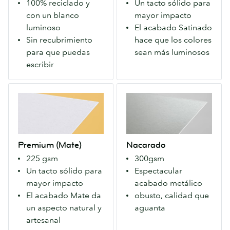
100% reciclado y
Un tacto sólido para
blanco
acabado
con un blanco
mayor impacto
luminoso.
Satinado
luminoso
El acabado Satinado
Sin
en
Sin recubrimiento
hace que los colores
laminado
ambas
para que puedas
sean más luminosos
para
caras.
escribir
que
Colores
puedas
más
Premium
Nacarado
escribir.
intensos
(Mate)
Un
para
Nuestro
Papel
una
Papel
sólido
imagen
premium
con
moderna.
Premium (Mate)
Nacarado
con
un
225 gsm
300gsm
un
llamativo
Un tacto sólido para
Espectacular
acabado
acabado
mayor impacto
acabado metálico
Mate
metálico
El acabado Mate da
obusto, calidad que
en
que
un aspecto natural y
aguanta
ambas
resalta
artesanal
caras.
los