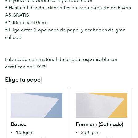
• Flyers A5, a doble cara y a todo color
• Hasta 50 diseños diferentes en cada paquete de Flyers
A5 GRATIS
• 148mm x 210mm
• Elige entre 3 opciones de papel y acabados de gran
calidad
Fabricado con material de origen responsable con
certificación FSC®
Elige tu papel
Básico
Premium
Un
(Satinado)
Papel
Nuestro
100%
Papel
reciclado
premium
Básico
Premium (Satinado)
con
con
160gsm
250 gsm
un
un