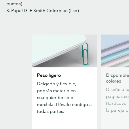
puntos)
3. Papel G. F Smith Colorplan (liso)
Peso
Disponible
Peso ligero
Disponible
ligero
en
colores
Delgado y flexible,
seis
Diseño a j
podrás meterlo en
colores
páginas ce
cualquier bolso o
Hardcover
mochila. Llévalo contigo a
la pareja p
todas partes.