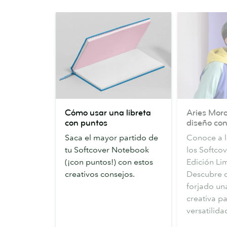
Cómo
Aries
Cómo usar una libreta
Aries Moro
usar
Moross
con puntos
diseño con
una
sobre
Saca el mayor partido de
Conoce a la
libreta
el
tu Softcover Notebook
los Softco
con
diseño
(¡con puntos!) con estos
Edición Li
puntos
con
creativos consejos.
Descubre 
diferencia
forjado un
creativa pa
versatilida