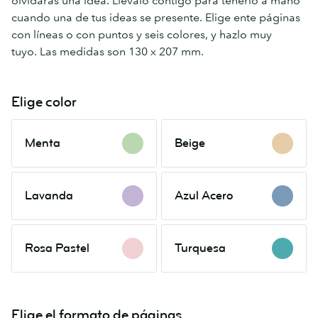
olvidarás una idea. Llévalo contigo para tenerlo a mano
cuando una de tus ideas se presente. Elige ente páginas
con líneas o con puntos y seis colores, y hazlo muy
tuyo. Las medidas son 130 x 207 mm.
Elige color
Menta
Beige
Menta
Beige
Lavanda
Azul
Lavanda
Azul Acero
Acero
Rosa
Turquesa
Rosa Pastel
Turquesa
Pastel
Elige el formato de páginas