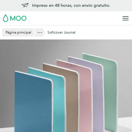
Saltar
Impreso en 48 horas, con envío gratuito.
al
MOO
contenido
principal
Mostrar todo
Página principal
Softcover Journal