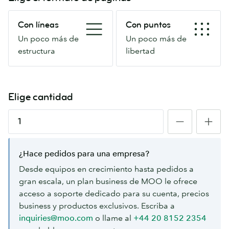
Con
Con
Con líneas
Con puntos
líneas
puntos
Un poco más de
Un poco más de
Un
Un
estructura
libertad
poco
poco
más
más
de
de
estructura
libertad
Elige cantidad
¿Hace pedidos para una empresa?
Desde equipos en crecimiento hasta pedidos a
gran escala, un plan business de MOO le ofrece
acceso a soporte dedicado para su cuenta, precios
business y productos exclusivos. Escriba a
inquiries@moo.com
o llame al
+44 20 8152 2354