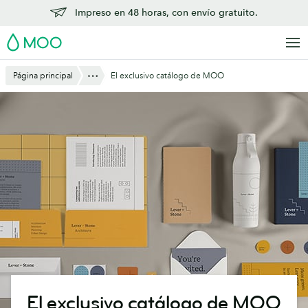
Saltar
Impreso en 48 horas, con envío gratuito.
al
MOO
contenido
principal
Mostrar todo
Página principal
El exclusivo catálogo de MOO
El exclusivo catálogo de MOO