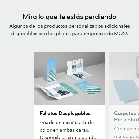
Mira lo que te estás perdiendo
Algunos de los productos personalizados adicionales
disponibles con los planes para empresas de MOO.
Folletos
Carpetas
Folletos Desplegables
Carpetas 
Desplegables
de
Presentac
Añade un diseño a todo
Presentación
Crea un mu
color en ambas caras.
marca para
Disponibles con plegado