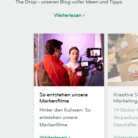
The Drop – unseren Blog voller Ideen und Tipps.
Weiterlesen
So
Kreative
So entstehen unsere
Kreative S
entstehen
Sticker-
Markenfilme
Marketing
unsere
Marketing-
Hinter den Kulissen: So
14 Sticker-
Markenfilme
Ideen
entstehen unsere
Verpackun
Markenfilme
Geschäfte 
Weiterlesen
Weiterles