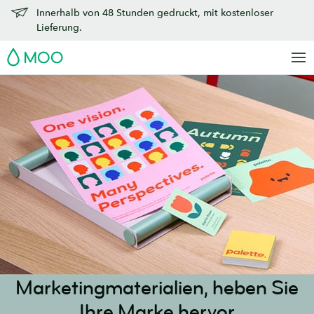
Zu
Innerhalb von 48 Stunden gedruckt, mit kostenloser
Hauptinhalt
Lieferung.
springen
MOO
Marketingmaterialien,
heben Sie
Ihre Marke hervor