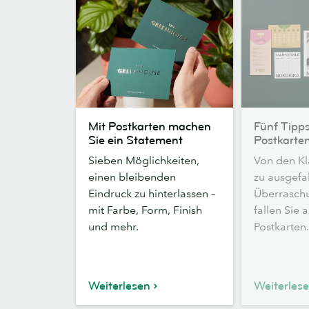
Mit
Fünf
Mit Postkarten machen
Fünf Tipps
Postkarten
Tipps
Sie ein Statement
Postkarte
machen
für
Sieben Möglichkeiten,
Von den Kla
Sie
Postkarten
einen bleibenden
zu ausgefa
ein
Eindruck zu hinterlassen –
Überraschu
Statement
mit Farbe, Form, Finish
fallen Sie a
und mehr.
Postkarten.
Weiterlesen
Weiterles