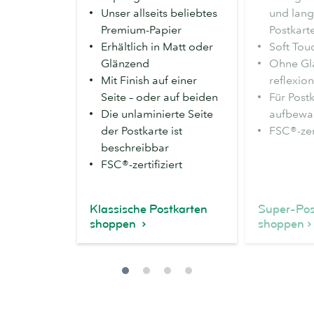
Unser allseits beliebtes
und lang
Premium-Papier
Postkart
Erhältlich in Matt oder
Soft Tou
Glänzend
Ohne Gla
Mit Finish auf einer
reflexion
Seite – oder auf beiden
Für Postk
Die unlaminierte Seite
aufbewa
der Postkarte ist
FSC®-zert
beschreibbar
FSC®-zertifiziert
Klassische Postkarten
Super-Pos
shoppen
shoppen