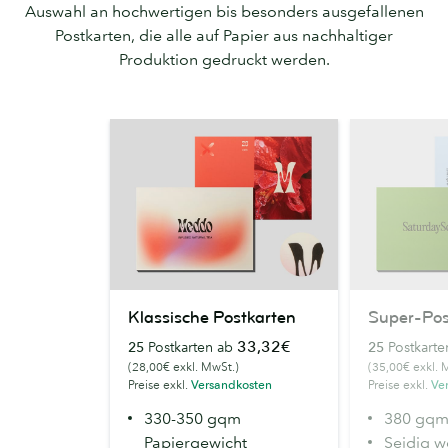
Auswahl an hochwertigen bis besonders ausgefallenen
Postkarten, die alle auf Papier aus nachhaltiger
Produktion gedruckt werden.
Klassische
Super-
Klassische Postkarten
Super-Pos
Postkarten
Postkarten
33,32€
25
Postkarten ab
25
Postkart
(28,00€ exkl. MwSt.)
(35,00€ exkl. 
Preise exkl.
Versandkosten
Preise exkl.
Ve
330-350 gqm
380 gqm
Papiergewicht
Seidig w