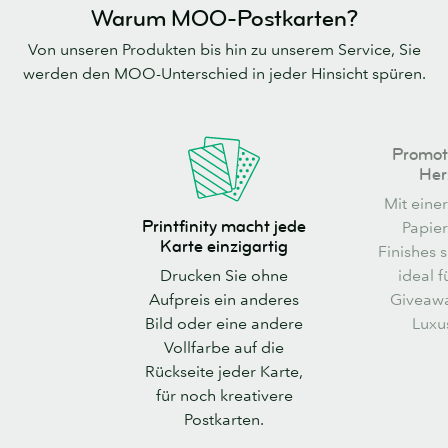
Warum MOO-Postkarten?
Von unseren Produkten bis hin zu unserem Service, Sie
werden den MOO-Unterschied in jeder Hinsicht spüren.
Promoten
Promot
Sie
Her
nach
Mit eine
Printfinity
Herzenslust
Printfinity macht jede
Papie
macht
Karte einzigartig
Finishes 
jede
Drucken Sie ohne
ideal f
Karte
Aufpreis ein anderes
Giveawa
einzigartig
Bild oder eine andere
Luxus
Vollfarbe auf die
Rückseite jeder Karte,
für noch kreativere
Postkarten.