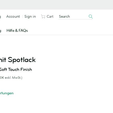
g
Account
Sign in
Cart
g
Hilfe & FAQs
mit Spotlack
oft Touch Finish
0€ exkl. MwSt.)
rtungen