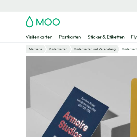
Zu
Hauptinhalt
springen
MOO
Visitenkarten
Postkarten
Sticker & Etiketten
Fly
Startseite
Visitenkarten
Visitenkarten mit Veredelung
Visitenkar