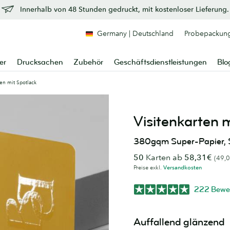
Innerhalb von 48 Stunden gedruckt, mit kostenloser Lieferung.
Germany | Deutschland
Probepackun
er
Drucksachen
Zubehör
Geschäftsdienstleistungen
Blo
ten mit Spotlack
Visitenkarten 
380gqm Super-Papier, S
50
Karten ab
58,31€
(49,0
Preise exkl.
Versandkosten
222 Bewe
Auffallend glänzend