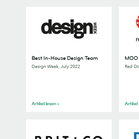
Best
MOO
Best In-House Design Team
MOO 
In-
Wins
Design Week, July 2022
Red Do
House
a
Design
Red
Team
Dot
Artikel lesen
Artikel