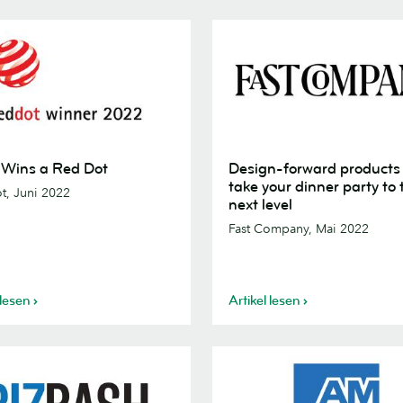
Design-
Wins a Red Dot
Design-forward products 
forward
take your dinner party to 
t, Juni 2022
products
next level
to
Fast Company, Mai 2022
take
your
dinner
 lesen
Artikel lesen
party
to
the
next
level