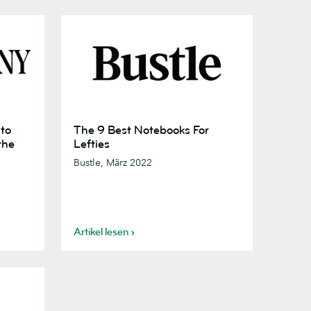
The
to
The 9 Best Notebooks For
9
the
Lefties
Best
Bustle, März 2022
Notebooks
For
Lefties
Artikel lesen