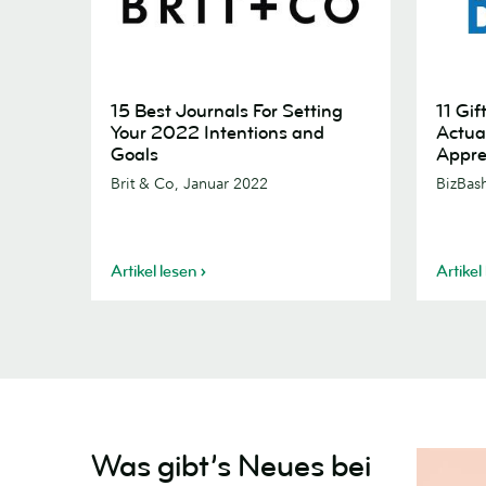
15
11
15 Best Journals For Setting
11 Gif
Best
Gift
Your 2022 Intentions and
Actua
Journals
Ideas
Goals
Appre
For
Your
Brit & Co, Januar 2022
BizBas
Setting
Team
Your
Will
2022
Actually
Artikel lesen
Artikel
Intentions
Enjoy
and
for
Goals
Employe
Apprecia
Day
Was gibt’s Neues bei