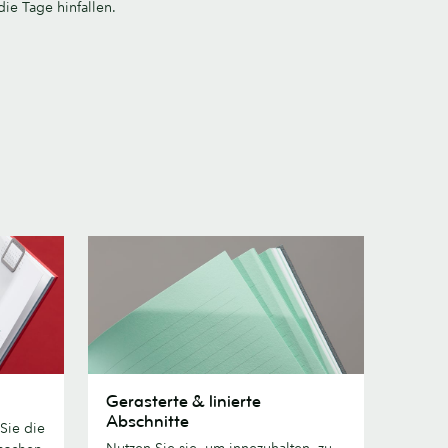
die Tage hinfallen.
Gerasterte
Gerasterte & linierte
&
Abschnitte
 Sie die
linierte
Nutzen Sie sie, um innezuhalten, zu