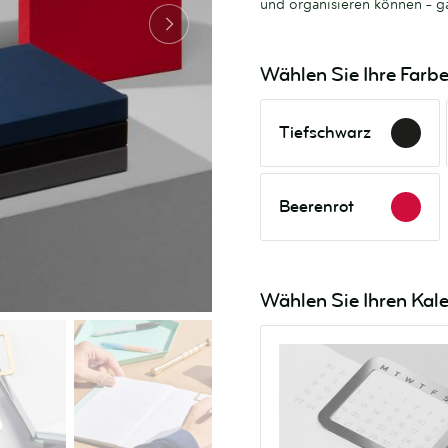
und organisieren können – ga
Wählen Sie Ihre Farb
Tiefschwarz
Tiefschwarz
Beerenrot
Beerenrot
Wählen Sie Ihren Kal
Rostfreier
Stahl
Kalenderclip
Edelstahl