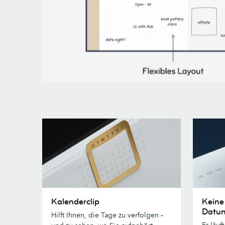
Kalenderclip
Keine
Kalenderclip
Keine
Jahres-
Datu
Hilft Ihnen, die Tage zu verfolgen –
oder
Er läuf