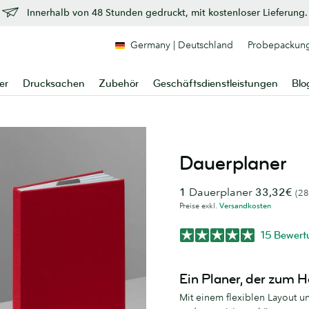
Innerhalb von 48 Stunden gedruckt, mit kostenloser Lieferung.
Germany | Deutschland
Probepackun
er
Drucksachen
Zubehör
Geschäftsdienstleistungen
Blo
Dauerplaner
1
Dauerplaner
33,32€
(28
Preise exkl.
Versandkosten
15 Bewer
Ein Planer, der zum H
Mit einem flexiblen Layout u