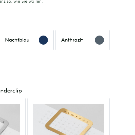
nz so, wie Sie wollen.
e
Nachtblau
Anthrazit
Nachtblau
Anthrazit
enderclip
Messing
Kalenderclip
Messing