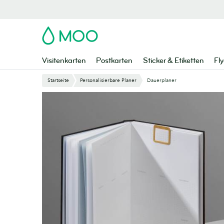
Zu
Hauptinhalt
springen
MOO
Visitenkarten
Postkarten
Sticker & Etiketten
Fly
Startseite
Personalisierbare Planer
Dauerplaner