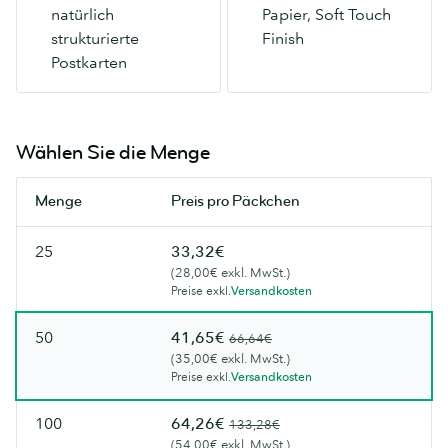
natürlich
Papier, Soft Touch
Unbeschichtet,
macht.
strukturierte
Finish
damit
Erhältlich
Postkarten
Sie
mit
auf
einem
beiden
samtigen
Seiten
Soft
Wählen Sie die Menge
schreiben
Touch
können.
Finish.
Menge
Preis pro Päckchen
25
33,32€
(28,00€ exkl. MwSt.)
Preise exkl.
Versandkosten
50
41,65€
66,64€
(35,00€ exkl. MwSt.)
Preise exkl.
Versandkosten
100
64,26€
133,28€
(54,00€ exkl. MwSt.)