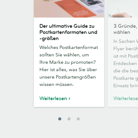
Der
3
Der ultimative Guide zu
3 Gründe,
ultimative
Gründe,
Postkartenformaten und
wählen
Guide
Postkarten
-größen
In Sachen 
zu
zu
Welches Postkartenformat
Flyer berü
Postkartenformaten
wählen
sollten Sie wählen, um
ist mit Pos
und
Ihre Marke zu promoten?
Entdecken 
-
Hier ist alles, was Sie über
die die be
größen
unsere Postkartengrößen
Postkarte 
wissen müssen.
Einsatz bri
Weiterlesen
Weiterles