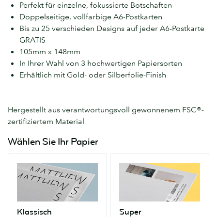
Perfekt für einzelne, fokussierte Botschaften
Doppelseitige, vollfarbige A6-Postkarten
Bis zu 25 verschieden Designs auf jeder A6-Postkarte
GRATIS
105mm x 148mm
In Ihrer Wahl von 3 hochwertigen Papiersorten
Erhältlich mit Gold- oder Silberfolie-Finish
Hergestellt aus verantwortungsvoll gewonnenem FSC®-
zertifiziertem Material
Wählen Sie Ihr Papier
Klassisch
Super
Unser
Ein
preiswertes
extra-
Premium-
kräftiges
Papier
Papier,
Klassisch
Super