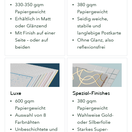
für
das
330-350 gqm
380 gqm
jeden.
einen
Papiergewicht
Papiergewicht
Erhältlich
starken
Erhältlich in Matt
Seidig weiche,
mit
ersten
oder Glänzend
stabile und
mattem
Eindruck
Mit Finish auf einer
langlebige Postkarte
oder
macht.
Seite – oder auf
Ohne Glanz, also
glänzendem
Erhältlich
beiden
reflexionsfrei
Finish.
mit
einem
Luxe
Spezial-
samtigen
Außergewöhnlich
Finishes
Soft
dick
Ein
Touch
und
extra-
Finish.
luxuriös
kräftiges
Luxe
Spezial-Finishes
–
Papier,
600 gqm
380 gqm
mit
das
Papiergewicht
Papiergewicht
einer
einen
Auswahl von 8
Wahlweise Gold-
Farbnaht
starken
Farbnähten
oder Silberfolie
Ihrer
ersten
Unbeschichtete und
Starkes Super-
Wahl.
Eindruck