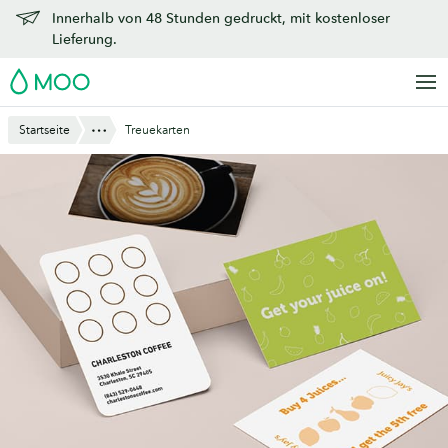
Zu
Innerhalb von 48 Stunden gedruckt, mit kostenloser
Hauptinhalt
Lieferung.
springen
MOO
Anzeigen
Startseite
Treuekarten