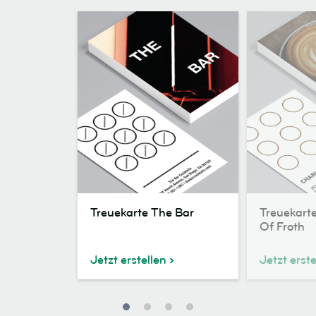
Treuekarte
Treuekarte
Treuekarte The Bar
Treuekarte
The
For
Of Froth
Bar
The
Love
Jetzt erstellen
Jetzt erste
Of
Froth