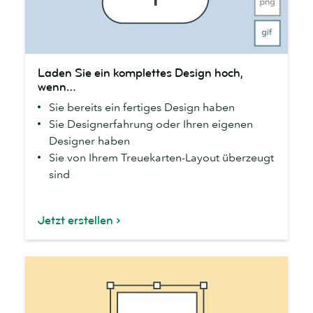
Laden
Laden Sie ein komplettes Design hoch,
Sie
wenn…
ein
Sie bereits ein fertiges Design haben
komplettes
Sie Designerfahrung oder Ihren eigenen
Design
Designer haben
hoch,
Sie von Ihrem Treuekarten-Layout überzeugt
wenn…
sind
Jetzt erstellen