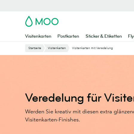
Zu
Hauptinhalt
springen
MOO
Visitenkarten
Postkarten
Sticker & Etiketten
Fly
Startseite
Visitenkarten
Visitenkarten mit Veredelung
Veredelung für Visit
Werden Sie kreativ mit diesen extra glänzend
Visitenkarten-Finishes.