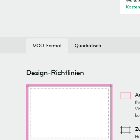
Weiter
Kosten
MOO-Format
Quadratisch
Design-Richtlinien
A
Ih
Vi
ke
Z
Hi