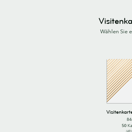
Visitenk
Wählen Sie ei
Visitenkar
84
50
Ka
(49,