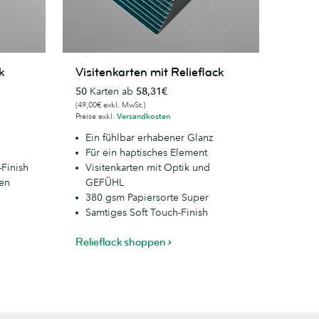
Visitenkarten
k
Visitenkarten mit Relieflack
mit
50
Karten ab
58,31€
Relieflack
(49,00€ exkl. MwSt.)
Preise exkl.
Versandkosten
Ein fühlbar erhabener Glanz
Für ein haptisches Element
-Finish
Visitenkarten mit Optik und
zen
GEFÜHL
380 gsm Papiersorte Super
Samtiges Soft Touch-Finish
Relieflack shoppen