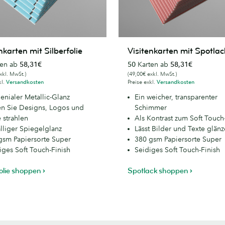
arten
Visitenkarten
nkarten mit Silberfolie
Visitenkarten mit Spotlac
mit
ten ab
58,31€
50
Karten ab
58,31€
ie
Spotlack
xkl. MwSt.)
(49,00€ exkl. MwSt.)
kl.
Versandkosten
Preise exkl.
Versandkosten
enialer Metallic-Glanz
Ein weicher, transparenter
en Sie Designs, Logos und
Schimmer
 strahlen
Als Kontrast zum Soft Touch
älliger Spiegelglanz
Lässt Bilder und Texte glän
gsm Papiersorte Super
380 gsm Papiersorte Super
iges Soft Touch-Finish
Seidiges Soft Touch-Finish
folie shoppen
Spotlack shoppen