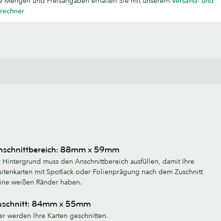
e Mengen und Preisangaben erhalten Sie mit unserem
Versand- und
rechner
nschnittbereich: 88mm x 59mm
r Hintergrund muss den Anschnittbereich ausfüllen, damit Ihre
sitenkarten mit Spotlack oder Folienprägung nach dem Zuschnitt
ine weißen Ränder haben.
uschnitt: 84mm x 55mm
er werden Ihre Karten geschnitten.