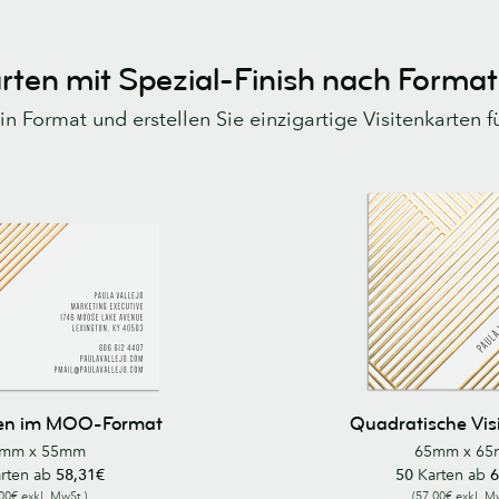
arten mit Spezial-Finish nach Forma
n Format und erstellen Sie einzigartige Visitenkarten f
ten im MOO-Format
Quadratische Vis
mm x 55mm
65mm x 6
rten ab
58,31€
50
Karten ab
6
00€ exkl. MwSt.)
(57,00€ exkl. M