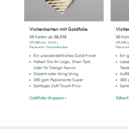
Visitenkarten
Visitenk
Visitenkarten mit Goldfolie
Visite
mit
mit
50
Karten ab
58,31€
50
Kar
Goldfolie
Silberfol
(49,00€ exkl. MwSt.)
(49,00€ e
Preise exkl.
Versandkosten
Preise ex
Ein unwiderstehliches Gold-Finish
Ein g
Heben Sie Ihr Logo, Ihren Text
Lass
oder Ihr Design hervor
Texte
Dezent oder bling bling
Auff
380 gsm Papiersorte Super
380 
Samtiges Soft Touch-Finis
Samt
Goldfolie shoppen
Silber