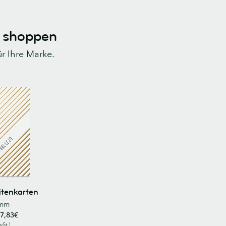
t shoppen
ür Ihre Marke.
itenkarten
5mm
7,83€
wSt.)