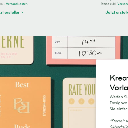
exkl.
Versandkosten
Preise exkl.
Versan
zt erstellen
Jetzt erstel
Kreat
Vorl
Werfen Sie
Designvor
Sie einfac
*Derzeit s
Silberfoli