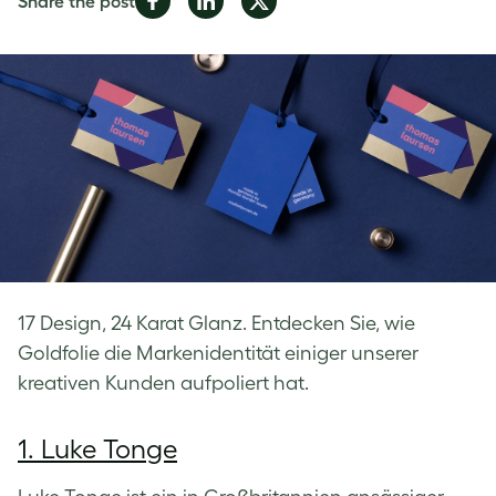
Share the post
on
on
on
Facebook
LinkedIn
Twitter
17 Design, 24 Karat Glanz. Entdecken Sie, wie
Goldfolie die Markenidentität einiger unserer
kreativen Kunden aufpoliert hat.
1. Luke Tonge