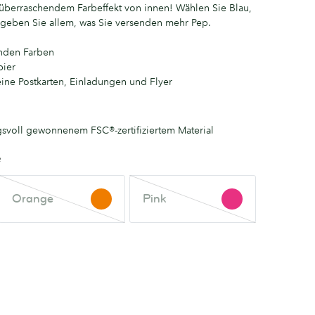
überraschendem Farbeffekt von innen! Wählen Sie Blau,
 geben Sie allem, was Sie versenden mehr Pep.
enden Farben
pier
leine Postkarten, Einladungen und Flyer
gsvoll gewonnenem FSC®-zertifiziertem Material
e
Orange
Pink
Orange
Pink
Diese
Diese
Farbe
Farbe
ist
ist
nicht
nicht
vorrätig.
vorrätig.
Versuchen
Versuchen
Sie
Sie