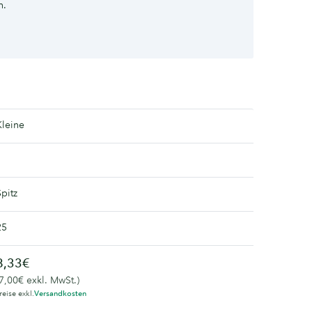
n.
Kleine
Spitz
25
8,33€
(7,00€ exkl. MwSt.)
reise exkl.
Versandkosten