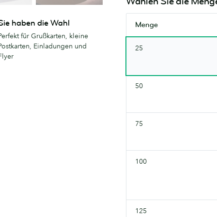
Wählen Sie die Meng
es
vorrätig.
bald
Versuchen
Sie haben die Wahl
wieder.
Menge
Sie
Perfekt für Grußkarten, kleine
es
Postkarten, Einladungen und
25
bald
Flyer
wieder.
50
75
100
125