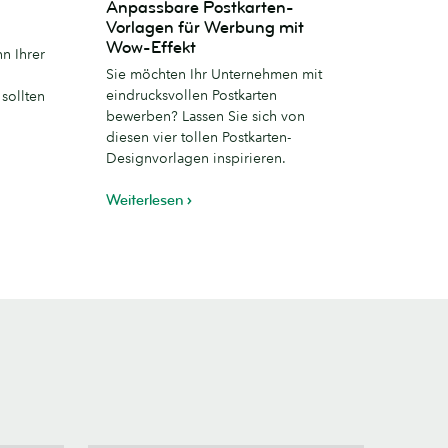
Anpassbare Postkarten-
Postkarten-
Vorlagen für Werbung mit
Vorlagen
Wow-Effekt
n Ihrer
für
Sie möchten Ihr Unternehmen mit
Werbung
eindrucksvollen Postkarten
 sollten
mit
bewerben? Lassen Sie sich von
n
Wow-
diesen vier tollen Postkarten-
Effekt
Designvorlagen inspirieren.
Weiterlesen