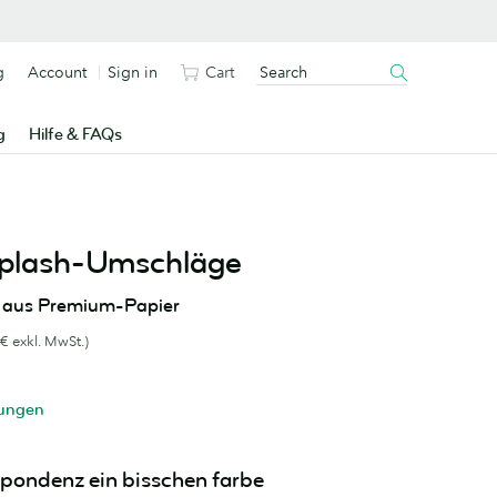
g
Account
Sign in
Cart
g
Hilfe & FAQs
Splash-Umschläge
t aus Premium-Papier
€ exkl. MwSt.)
tungen
spondenz ein bisschen farbe