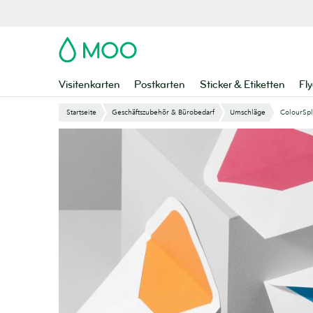
Zu
Hauptinhalt
springen
MOO
Visitenkarten
Postkarten
Sticker & Etiketten
Fly
Startseite
Geschäftszubehör & Bürobedarf
Umschläge
ColourSp