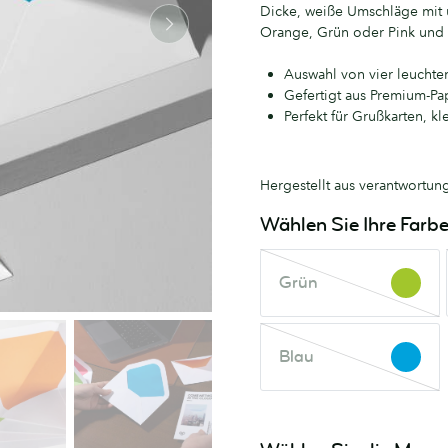
Dicke, weiße Umschläge mit 
Orange, Grün oder Pink und
Auswahl von vier leucht
Gefertigt aus Premium-Pa
Perfekt für Grußkarten, k
Hergestellt aus verantwortun
Wählen Sie Ihre Farb
Grün
Grün
Diese
Farbe
ist
Blau
nicht
Blau
Diese
vorrätig.
Farbe
Versuchen
ist
Sie
nicht