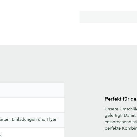
Perfekt für de
Unsere Umschläg
gefertigt. Dami
karten, Einladungen und Flyer
entsprechend sti
perfekte Kombina
k