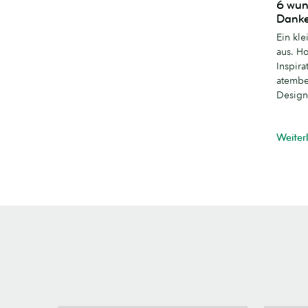
6 wun
wunderb
Danke
kreative
Ein kl
Dankeska
aus. Ho
Designs
Inspira
atembe
Design
Weiter