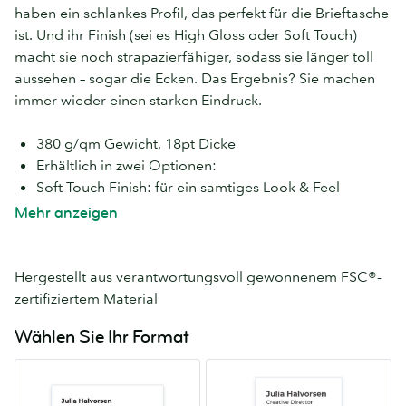
haben ein schlankes Profil, das perfekt für die Brieftasche
ist. Und ihr Finish (sei es High Gloss oder Soft Touch)
macht sie noch strapazierfähiger, sodass sie länger toll
aussehen – sogar die Ecken. Das Ergebnis? Sie machen
immer wieder einen starken Eindruck.
380 g/qm Gewicht, 18pt Dicke
Erhältlich in zwei Optionen:
Soft Touch Finish: für ein samtiges Look & Feel
High Gloss: auffallend glänzend und glatt
Mehr anzeigen
Mit Soft Touch Super-Papier können Sie
Spezial-
Finishes
wie
Goldfolie
,
Silberfolie
,
Spotlack
und
Relieflack hinzufügen
. Fan-tas-tisch.
Hergestellt aus verantwortungsvoll gewonnenem FSC®-
zertifiziertem Material
Wählen Sie Ihr Format
MOO
Quadratisch
55mm
65mm