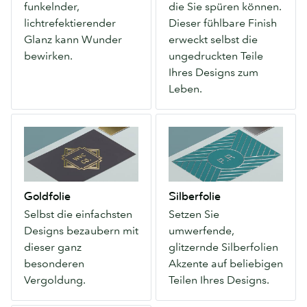
funkelnder,
die Sie spüren können.
Wunder
spüren
lichtrefektierender
Dieser fühlbare Finish
bewirken.
können.
Glanz kann Wunder
erweckt selbst die
Dieser
bewirken.
ungedruckten Teile
fühlbare
Ihres Designs zum
Finish
Leben.
erweckt
selbst
Goldfolie
Silberfolie
die
Selbst
Setzen
ungedruckten
die
Sie
Teile
einfachsten
umwerfende,
Ihres
Designs
glitzernde
Designs
Goldfolie
Silberfolie
bezaubern
Silberfolien
zum
Selbst die einfachsten
Setzen Sie
mit
Akzente
Leben.
Designs bezaubern mit
umwerfende,
dieser
auf
dieser ganz
glitzernde Silberfolien
ganz
beliebigen
besonderen
Akzente auf beliebigen
besonderen
Teilen
Vergoldung.
Teilen Ihres Designs.
Vergoldung.
Ihres
Designs.