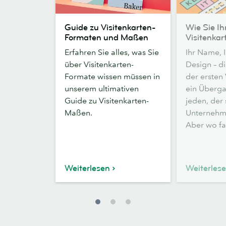
Guide
Wie
Guide zu Visitenkarten-
Wie Sie Ih
zu
Sie
Formaten und Maßen
Visitenkar
Visitenkarten-
Ihre
Erfahren Sie alles, was Sie
Ihr Name, I
Formaten
ersten
über Visitenkarten-
Design – d
und
Visitenkarten
Formate wissen müssen in
der ersten 
Maßen
erstellen
unserem ultimativen
ein Überga
Guide zu Visitenkarten-
jeden, der
Maßen.
Unternehm
Aber wo fa
Weiterlesen
Weiterles