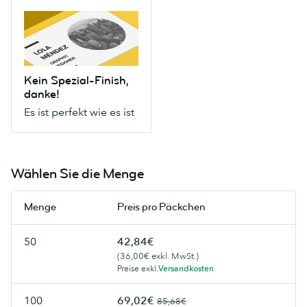
Kein
Spezial-
Finish,
danke!
Es
Kein Spezial-Finish,
ist
danke!
perfekt
Es ist perfekt wie es ist
wie
es
ist
Wählen Sie die Menge
Menge
Preis pro Päckchen
50
42,84€
(36,00€ exkl. MwSt.)
Preise exkl.
Versandkosten
100
69,02€
85,68€