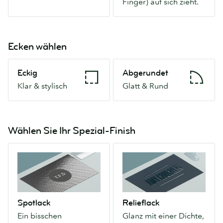
Finger) auf sich zieht.
(und
Finger)
auf
sich
Ecken wählen
zieht.
Eckig
Abgerundet
Eckig
Abgerundet
Klar
Glatt
Klar & stylisch
Glatt & Rund
&
&
stylisch
Rund
Wählen Sie Ihr Spezial-Finish
Spotlack
Relieflack
Ein
Glanz
bisschen
mit
funkelnder,
einer
lichtrefektierender
Dichte,
Spotlack
Relieflack
Glanz
die
Ein bisschen
Glanz mit einer Dichte,
kann
Sie