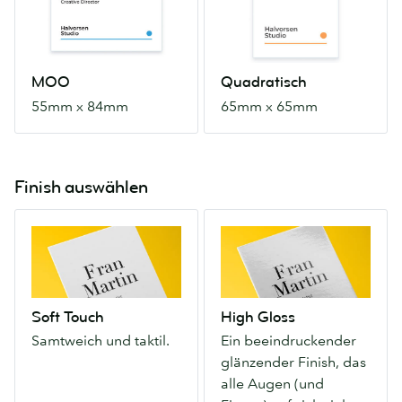
x
x
84mm
65mm
MOO
Quadratisch
55mm x 84mm
65mm x 65mm
Finish auswählen
Soft
High
Touch
Gloss
Samtweich
Ein
und
beeindruckender
taktil.
glänzender
Soft Touch
High Gloss
Finish,
Samtweich und taktil.
Ein beeindruckender
das
glänzender Finish, das
alle
alle Augen (und
Augen