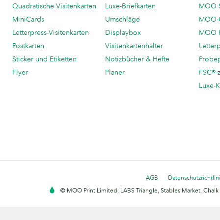
Quadratische Visitenkarten
Luxe-Briefkarten
MOO 
MiniCards
Umschläge
MOO-C
Letterpress-Visitenkarten
Displaybox
MOO K
Postkarten
Visitenkartenhalter
Letter
Sticker und Etiketten
Notizbücher & Hefte
Probe
Flyer
Planer
FSC®-ze
Luxe-K
AGB
Datenschutzrichtlin
© MOO Print Limited, LABS Triangle, Stables Market, Cha