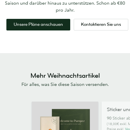
Saison und darüber hinaus zu unterstützen. Schon ab €80
pro Jahr.
Unsere Pläne anschauen
Kontaktieren Sie uns
Mehr Weihnachtsartikel
Für alles, was Sie diese Saison versenden.
Sticker
Sticker un
und
90
Sticker a
Etiketten
(18,00€ exkl. 
Preise exkl.
Ve