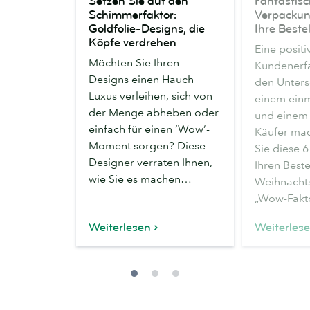
Setzen Sie auf den
Fantastis
Sie
Verpackungs
Schimmerfaktor:
Verpackun
auf
für
Goldfolie-Designs, die
Ihre Beste
den
Ihre
Köpfe verdrehen
Eine positi
Schimmerfaktor:
Bestellungen
Möchten Sie Ihren
Kundenerf
Goldfolie-
Designs einen Hauch
den Unters
Designs,
Luxus verleihen, sich von
einem einm
die
der Menge abheben oder
und einem
Köpfe
einfach für einen ‘Wow’-
Käufer ma
verdrehen
Moment sorgen? Diese
Sie diese 
Designer verraten Ihnen,
Ihren Best
wie Sie es machen…
Weihnacht
„Wow-Fakto
Weiterlesen
Weiterles