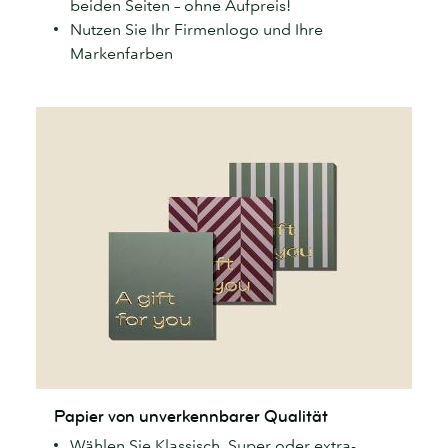
beiden Seiten – ohne Aufpreis!
Nutzen Sie Ihr Firmenlogo und Ihre
Markenfarben
Papier
Papier von unverkennbarer Qualität
von
Wählen Sie Klassisch, Super oder extra-
unverkennbarer