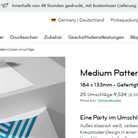
Innerhalb von 48 Stunden gedruckt, mit kostenloser Lieferung.
Germany | Deutschland
Probepackun
er
Drucksachen
Zubehör
Geschäftsdienstleistungen
Blo
atternSplash-Umschläge
Medium Patte
184 x 133mm - Gefertig
25
Umschläge
9,52€
(8,00
Preise exkl.
Versandkosten
Eine Party im Umsch
Außen klassisch weiß, verbe
Kreuzmuster-Design in einer 