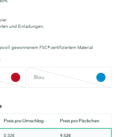
cht.
pier
arten und Einladungen.
gsvoll gewonnenem FSC®-zertifiziertem Material
e
Blau
Blau
Diese
Farbe
ist
nicht
e
vorrätig.
Versuchen
Preis pro
Umschlag
Preis pro Päckchen
Sie
es
0,32€
9,52€
bald