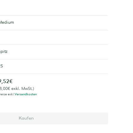
Medium
Spitz
25
9,52€
(8,00€ exkl. MwSt.)
reise exkl.
Versandkosten
Kaufen