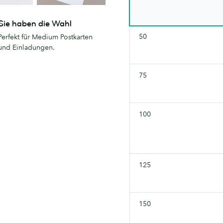
wieder.
Sie haben die Wahl
50
Perfekt für Medium Postkarten
und Einladungen.
75
100
125
150