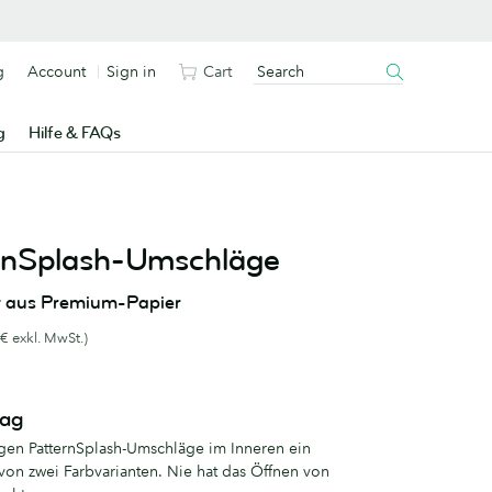
g
Account
Sign in
Cart
g
Hilfe & FAQs
rnSplash-Umschläge
t aus Premium-Papier
€ exkl. MwSt.)
lag
rgen PatternSplash-Umschläge im Inneren ein
von zwei Farbvarianten. Nie hat das Öffnen von