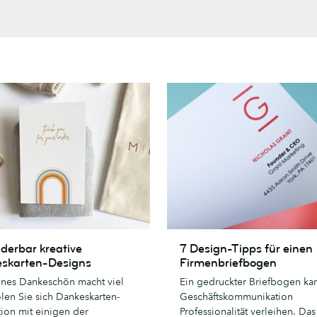
7
derbar kreative
7 Design-Tipps für einen
ar
Design-
skarten-Designs
Firmenbriefbogen
Tipps
eines Dankeschön macht viel
Ein gedruckter Briefbogen kan
rten-
für
len Sie sich Dankeskarten-
Geschäftskommunikation
einen
tion mit einigen der
Professionalität verleihen. Das