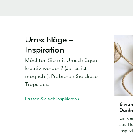
Umschläge –
Inspiration
Möchten Sie mit Umschlägen
kreativ werden? (Ja, es ist
möglich!). Probieren Sie diese
Tipps aus.
Lassen Sie sich inspirieren
6
6 wun
wunderb
Danke
kreative
Ein kl
Dankeska
aus. Ho
Designs
Inspira