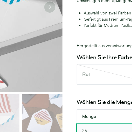
Umschlägen mehr Spaß gema
Auswahl von zwei Farben
Gefertigt aus Premium-Pa
Perfekt für Medium Postk
Hergestellt aus verantwortun
Wählen Sie Ihre Farb
Rot
Rot
Diese
Farbe
ist
nicht
Wählen Sie die Meng
vorrätig.
Versuchen
Menge
Sie
es
25
bald