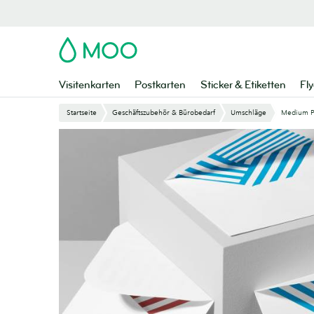
Zu
Hauptinhalt
springen
MOO
Visitenkarten
Postkarten
Sticker & Etiketten
Fly
Startseite
Geschäftszubehör & Bürobedarf
Umschläge
Medium P