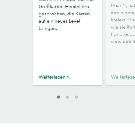
Sie
Heart“ , h
Grußkarten-Herstellern
sich
ihre eigen
gesprochen, die Karten
von
kreiert. Fi
auf ein neues Level
Hand
wie sie ihr
bringen.
Plus
florierend
Hearts
verwandelt
Grußkarten
inspirieren
Weiterlesen
Weiterles