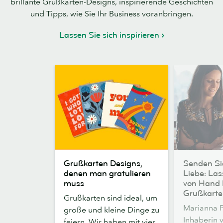
brillante Grußkarten-Designs, inspirierende Geschichten
und Tipps, wie Sie Ihr Business voranbringen.
Lassen Sie sich inspirieren
Grußkarten
Senden
Grußkarten Designs,
Senden Si
Designs,
Sie
denen man gratulieren
Liebe: Las
denen
ein
muss
von Hand 
man
wenig
Grußkarten
Grußkarten sind ideal, um
gratulieren
Liebe:
Marianna P
große und kleine Dinge zu
muss
Lassen
Inhaberin 
feiern. Wir haben mit vier