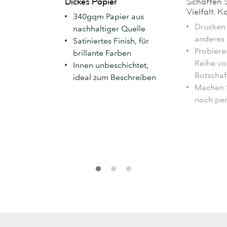
Dickes Papier
Schaffen S
Papier
Sie
Vielfalt. K
340gqm Papier aus
ein
Drucken 
nachhaltiger Quelle
wenig
anderes 
Satiniertes Finish, für
Vielfalt.
Probiere
brillante Farben
Kostenlos!
Reihe vo
Innen unbeschichtet,
Botschaf
ideal zum Beschreiben
Machen S
noch per