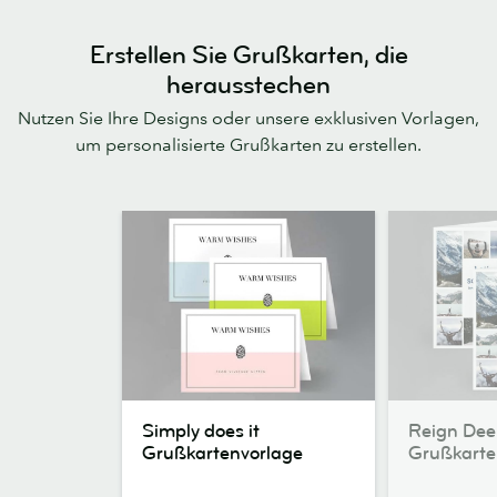
Erstellen Sie Grußkarten, die
herausstechen
Nutzen Sie Ihre Designs oder unsere exklusiven Vorlagen,
um personalisierte Grußkarten zu erstellen.
Simply
Reign
Simply does it
Reign Dee
does
Deer
Grußkartenvorlage
Grußkarte
it
Grußkartenvo
Grußkartenvorlage