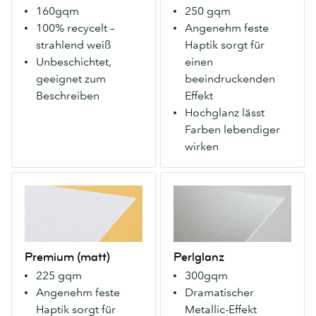
das
mit
160gqm
250 gqm
strahlend
glänzendem
100% recycelt –
Angenehm feste
weiß.
Finish
strahlend weiß
Haptik sorgt für
Unbeschichtet,
auf
Unbeschichtet,
einen
damit
beiden
geeignet zum
beeindruckenden
Sie
Seiten.
Beschreiben
Effekt
darauf
Lässt
Hochglanz lässt
schreiben
Farben
Farben lebendiger
können.
lebendiger
wirken
wirken,
für
Premium
Perlglanz
einen
(matt)
Ein
modernen
Unser
schweres
Look.
Premium-
Papier
Papier
mit
Premium (matt)
Perlglanz
mit
einem
225 gqm
300gqm
mattem
auffälligen
Angenehm feste
Dramatischer
Finish
Metallic-
Haptik sorgt für
Metallic-Effekt
auf
Finish,