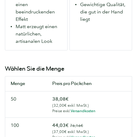
einen
Gewichtige Qualität,
beiden
das
beeindruckenden
die gut in der Hand
Seiten.
Farben
Effekt
liegt
Für
leuchten
Matt erzeugt einen
natürlichere
lässt.
natürlichen,
Farben
Unsere
artisanalen Look
und
luxuriösesten
einen
Flyer.
artisanalen
Look.
Wählen Sie die Menge
Menge
Preis pro Päckchen
50
38,08€
(32,00€ exkl. MwSt.)
Preise exkl.
Versandkosten
100
44,03€
76,16€
(37,00€ exkl. MwSt.)