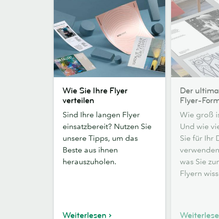
Wie
Der
Wie Sie Ihre Flyer
Der ultima
Sie
ultimative
verteilen
Flyer-For
Ihre
Guide
Sind Ihre langen Flyer
Wie groß is
Flyer
zu
einsatzbereit? Nutzen Sie
Und wie vie
verteilen
Flyer-
unsere Tipps, um das
Sie für Ihr
Formaten
Beste aus ihnen
verwenden? 
herauszuholen.
was Sie zu
Flyern wis
Weiterlesen
Weiterles