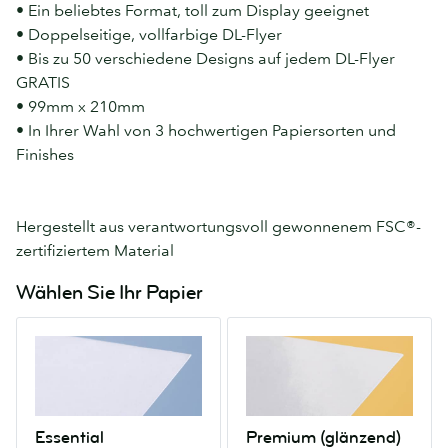
• Ein beliebtes Format, toll zum Display geeignet
• Doppelseitige, vollfarbige DL-Flyer
• Bis zu 50 verschiedene Designs auf jedem DL-Flyer
GRATIS
• 99mm x 210mm
• In Ihrer Wahl von 3 hochwertigen Papiersorten und
Finishes
Hergestellt aus verantwortungsvoll gewonnenem FSC®-
zertifiziertem Material
Wählen Sie Ihr Papier
Essential
Premium
Ein
(glänzend)
100%
Unser
recyceltes
Premium-
Papier,
Papier
Essential
Premium (glänzend)