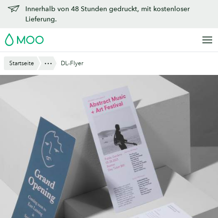
Zu
Innerhalb von 48 Stunden gedruckt, mit kostenloser
Hauptinhalt
Lieferung.
springen
MOO
Anzeigen
Startseite
DL-Flyer