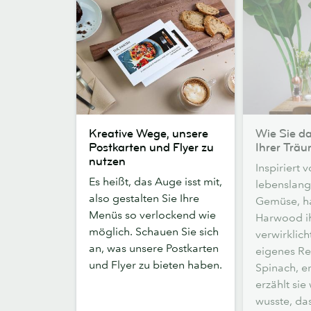
Kreative
Wie
Kreative Wege, unsere
Wie Sie d
Wege,
Sie
Postkarten und Flyer zu
Ihrer Träu
unsere
das
nutzen
Inspiriert v
Postkarten
Restaurant
Es heißt, das Auge isst mit,
lebenslang
und
Ihrer
also gestalten Sie Ihre
Gemüse, ha
Flyer
Träume
Menüs so verlockend wie
Harwood i
zu
eröffnen
möglich. Schauen Sie sich
verwirklich
nutzen
an, was unsere Postkarten
eigenes Re
und Flyer zu bieten haben.
Spinach, er
erzählt sie
wusste, das