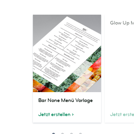
Glow
Glow Up M
Up
Menü
Vorlage
Bar
Bar None Menü Vorlage
None
Menü
Jetzt erstellen
Jetzt erste
Vorlage