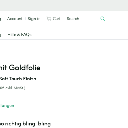
g
Account
Sign in
Cart
g
Hilfe & FAQs
it Goldfolie
oft Touch Finish
0€ exkl. MwSt.)
rtungen
o richtig bling-bling