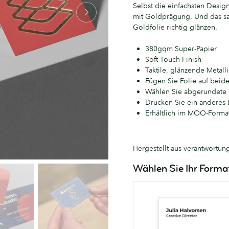
Selbst die einfachsten Desig
mit Goldprägung. Und das sam
Goldfolie richtig glänzen.
380gqm Super-Papier
Soft Touch Finish
Taktile, glänzende Metal
Fügen Sie Folie auf beide
Wählen Sie abgerundete 
Drucken Sie ein anderes 
Erhältlich im MOO-Format
Hergestellt aus verantwortun
Wählen Sie Ihr Forma
MOO
55mm
x
84mm