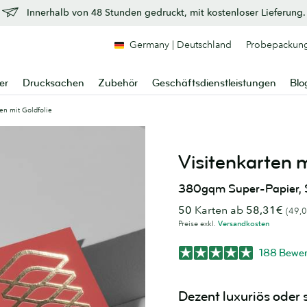
Innerhalb von 48 Stunden gedruckt, mit kostenloser Lieferung.
Germany | Deutschland
Probepackun
er
Drucksachen
Zubehör
Geschäftsdienstleistungen
Blo
ten mit Goldfolie
Visitenkarten m
380gqm Super-Papier, S
50
Karten ab
58,31€
(49,0
Preise exkl.
Versandkosten
188 Bewe
Dezent luxuriös oder s