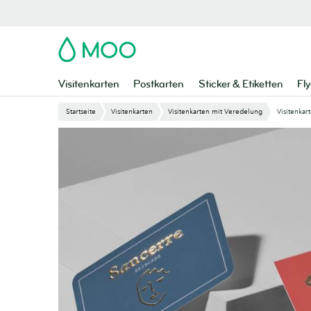
Zu
Hauptinhalt
springen
MOO
Visitenkarten
Postkarten
Sticker & Etiketten
Fly
Startseite
Visitenkarten
Visitenkarten mit Veredelung
Visitenkar