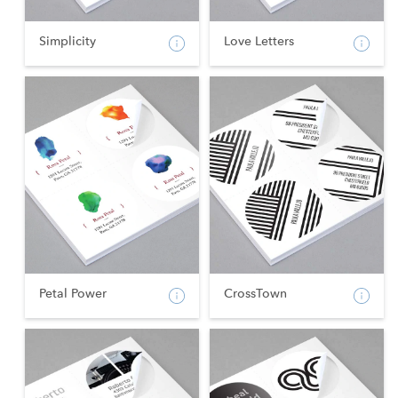
Simplicity
Love Letters
Petal Power
CrossTown