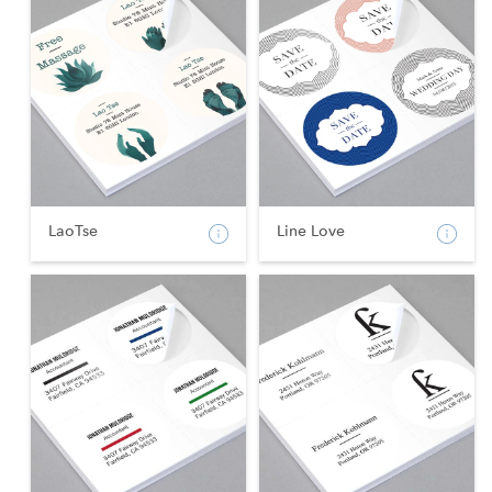
LaoTse
Line Love