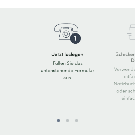
Jetzt
Schicken
Jetzt loslegen
Schicken
loslegen
Sie
D
Füllen Sie das
uns
Verwende
untenstehende Formular
Ihre
Leitfa
aus.
Dateien
Notizbuch
oder sch
einfac