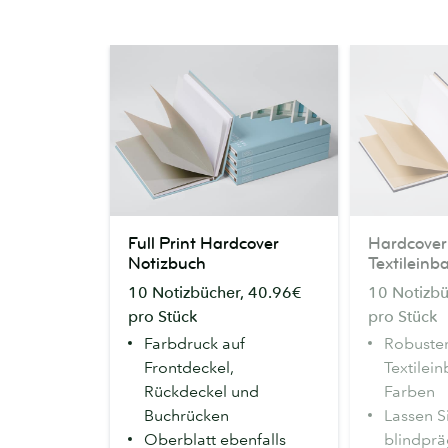
Full
Hardcover
Full Print Hardcover
Hardcover
Print
Notizbuch
Notizbuch
Textileinb
Hardcover
mit
10 Notizbücher, 40.96€
10 Notizbü
Notizbuch
Textileinband
pro Stück
pro Stück
Farbdruck auf
Robuster
Frontdeckel,
Textilein
Rückdeckel und
Farben
Buchrücken
Lassen S
Oberblatt ebenfalls
blindpr