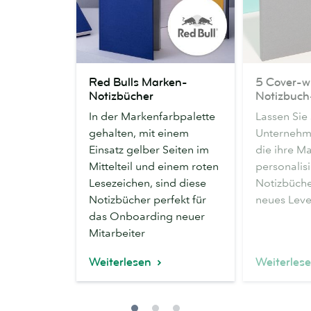
Red
5
Red Bulls Marken-
5 Cover-w
Bulls
Cover-
Notizbücher
Notizbuch
Marken-
würdige
In der Markenfarbpalette
Lassen Sie 
Notizbücher
Notizbuch-
gehalten, mit einem
Unternehme
Designs
Einsatz gelber Seiten im
die ihre M
Mittelteil und einem roten
personalis
Lesezeichen, sind diese
Notizbüche
Notizbücher perfekt für
neues Leve
das Onboarding neuer
Mitarbeiter
Weiterlesen
Weiterles