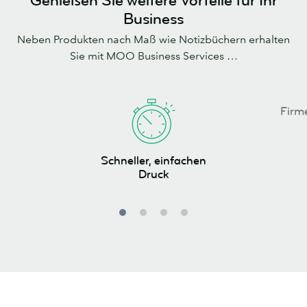
Genießen Sie weitere Vorteile für Ihr
Business
Neben Produkten nach Maß wie Notizbüchern erhalten
Sie mit MOO Business Services …
Firmenrabatt
Firm
Schneller,
Schneller, einfachen
einfachen
Druck
Druck