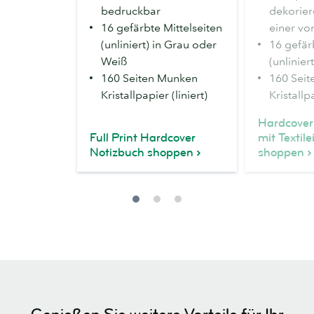
bedruckbar
dekorier
16 gefärbte Mittelseiten
einer vo
(unliniert) in Grau oder
16 gefär
Weiß
(unliniert
160 Seiten Munken
160 Sei
Kristallpapier (liniert)
Kristallpa
Hardcover
Full Print Hardcover
mit Textil
Notizbuch shoppen
shoppen