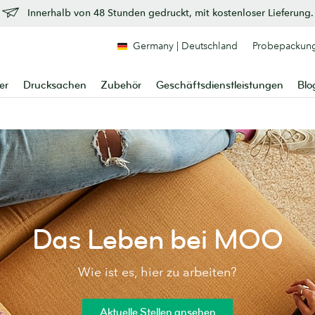
Innerhalb von 48 Stunden gedruckt, mit kostenloser Lieferung.
Germany | Deutschland
Probepackun
er
Drucksachen
Zubehör
Geschäftsdienstleistungen
Blo
Das Leben bei MOO
Wie ist es, hier zu arbeiten?
Aktuelle Stellen ansehen