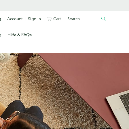
g
Account
Sign in
Cart
g
Hilfe & FAQs