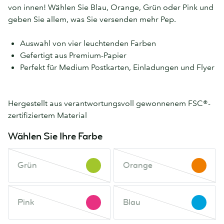
von innen! Wählen Sie Blau, Orange, Grün oder Pink und
geben Sie allem, was Sie versenden mehr Pep.
Auswahl von vier leuchtenden Farben
Gefertigt aus Premium-Papier
Perfekt für Medium Postkarten, Einladungen und Flyer
Hergestellt aus verantwortungsvoll gewonnenem FSC®-
zertifiziertem Material
Wählen Sie Ihre Farbe
Grün
Orange
Grün
Orange
Diese
Diese
Farbe
Farbe
ist
ist
Pink
Blau
nicht
Pink
nicht
Blau
Diese
Diese
vorrätig.
vorrätig.
Farbe
Farbe