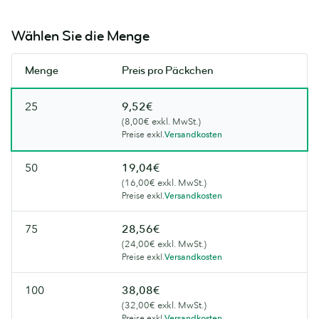
Versuchen
Versuchen
ist
ist
Sie
Sie
nicht
nicht
Wählen Sie die Menge
es
es
vorrätig.
vorrätig.
bald
bald
Versuchen
Versuchen
wieder.
Menge
Preis pro Päckchen
wieder.
Sie
Sie
es
es
25
9,52€
bald
bald
(8,00€ exkl. MwSt.)
wieder.
wieder.
Preise exkl.
Versandkosten
50
19,04€
(16,00€ exkl. MwSt.)
Preise exkl.
Versandkosten
75
28,56€
(24,00€ exkl. MwSt.)
Preise exkl.
Versandkosten
100
38,08€
(32,00€ exkl. MwSt.)
Preise exkl.
Versandkosten