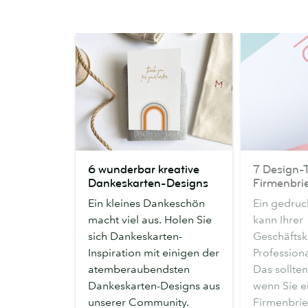
6
7
6 wunderbar kreative
7 Design-T
wunderbar
Design-
Dankeskarten-Designs
Firmenbri
kreative
Tipps
Ein kleines Dankeschön
Ein gedruc
Dankeskarten-
für
macht viel aus. Holen Sie
kann Ihrer
Designs
einen
sich Dankeskarten-
Geschäfts
Firmenbrief
Inspiration mit einigen der
Professiona
atemberaubendsten
Das sollte
Dankeskarten-Designs aus
wenn Sie e
unserer Community.
Firmenbri