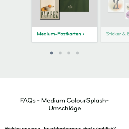
Medium-Postkarten
Sticker & 
FAQs - Medium ColourSplash-
Umschläge
Welche anderen Umschlagformate sind erhältlich?