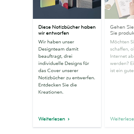
Diese
Gehen
Diese Notizbücher haben
Gehen Sie 
Notizbücher
Sie
wir entworfen
Sie produk
haben
offline.
Wir haben unser
Möchten S
wir
Seien
Designteam damit
schaffen, 
entworfen
Sie
beauftragt, drei
Internet a
produktiv.
individuelle Designs für
werden? E
das Cover unserer
ist ein gu
Notizbücher zu entwerfen.
Entdecken Sie die
Kreationen.
Weiterlesen
Weiterles