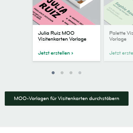
Julia
Palette
Julia Ruiz MOO
Palette Vi
Ruiz
Visitenkarten
Visitenkarten Vorlage
Vorlage
MOO
Vorlage
Visitenkarten
Jetzt erstellen
Jetzt erste
Vorlage
MOO-Vorlagen für Visitenkarten durchstöbern