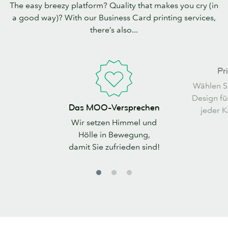
The easy breezy platform? Quality that makes you cry (in
a good way)? With our Business Card printing services,
there’s also...
Printfinity
Pri
Wählen S
Design fü
Das
Das MOO-Versprechen
jeder Ka
MOO-
Wir setzen Himmel und
Versprechen
Hölle in Bewegung,
damit Sie zufrieden sind!