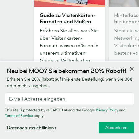
Guide
Hinterlassen
Guide zu Visitenkarten-
Hinterlass
zu
Sie
Formaten und Maßen
bleibende
Visitenkarten-
einen
Erfahren Sie alles, was Sie
Steht ein w
Formaten
bleibenden
über Visitenkarten-
Networking
und
Eindruck
Formate wissen müssen in
Visitenkart
Maßen
unserem ultimativen
bestens vo
Guide zu Visitenkarten-
Maßen.
Neu bei MOO? Sie bekommen 20% Rabatt!
Erhalten Sie 20% Rabatt auf Ihre erste Bestellung, wenn Sie 30€
Weiterlesen
Weiterles
oder mehr ausgeben.
This site is protected by reCAPTCHA and the Google
Privacy Policy
and
Terms of Service
apply.
Abonnieren
Datenschutzrichtlinien