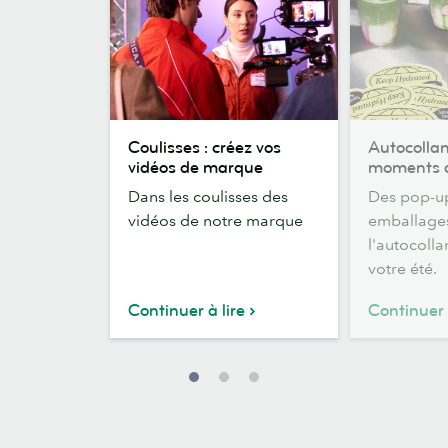
Coulisses
Autocollants
Coulisses : créez vos
Autocollan
:
pour
vidéos de marque
moments d
créez
les
Dans les coulisses des
Des pop-u
vos
moments
vidéos de notre marque
emballages
vidéos
d'été
l'autocolla
de
votre été.
marque
Continuer à lire
Continuer 