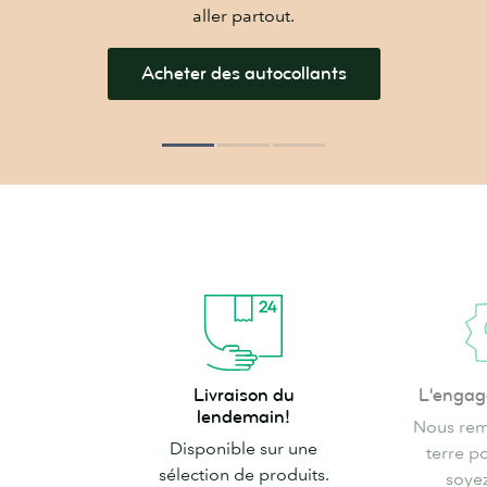
aller partout.
Acheter des autocollants
Livraison
L'engagemen
Livraison du
L'enga
du
MOO
lendemain!
Nous rem
lendemain!
Disponible sur une
terre p
sélection de produits.
soyez 