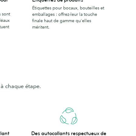
de
Étiquettes pour bocaux, bouteilles et
produits
s sont
emballages : offrez-leur la touche
déaux
finale haut de gamme qu'elles
tuent
méritent.
r à chaque étape.
Des
lant
Des autocollants respectueux de