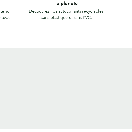
autocollants
la planète
respectueux
te sur
Découvrez nos autocollants recyclables,
de
e avec
sans plastique et sans PVC.
la
planète