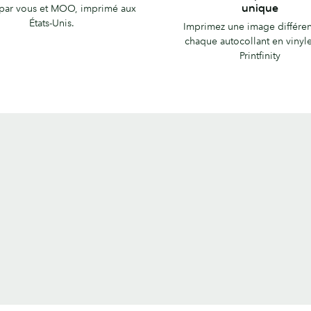
chaque
unique
par vous et MOO, imprimé aux
autocollant
États-Unis.
Imprimez une image différen
unique
chaque autocollant en vinyl
Printfinity