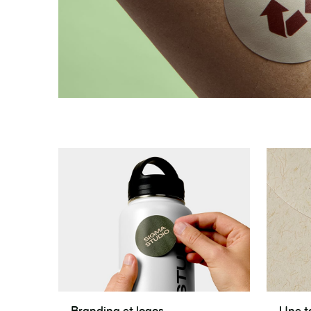
Branding
Une
Branding et logos
Une t