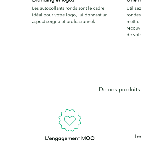
et
touche
Les autocollants ronds sont le cadre
Utilise
logos
personne
idéal pour votre logo, lui donnant un
rondes
aspect soigné et professionnel.
mettre
recouvr
de votr
De nos produits 
Imprimé
L'engagement
Im
L'engagement MOO
aux