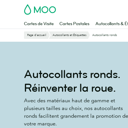
Aller
MOO
au
contenu
principal
Cartes de Visite
Cartes Postales
Autocollants & É
Page d'accueil
Autocollants et Étiquettes
Autocollants ronds
Autocollants ronds.
Réinventer la roue.
Avec des matériaux haut de gamme et
plusieurs tailles au choix, nos autocollants
ronds facilitent grandement la promotion d
votre marque.