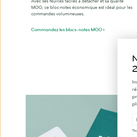
Avec ses feuilles faciles à détacher et sa qualité
MOO, ce bloc-notes économique est idéal pour les
commandes volumineuses.
Commandez les blocs-notes MOO
N
2
De quo
In
ré
pr
pl
Th