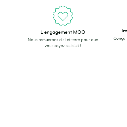
Imprimé
L'engagement
Im
L'engagement MOO
aux
MOO
Conçu 
Nous remuerons ciel et terre pour que
États-
vous soyez satisfait !
Unis.