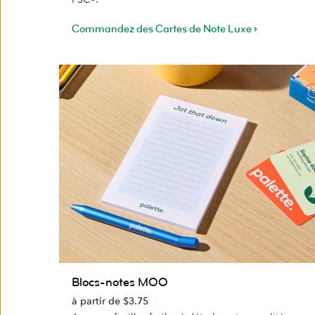
Commandez des Cartes de Note Luxe
Blocs-
Blocs-notes MOO
notes
à partir de $3.75
MOO