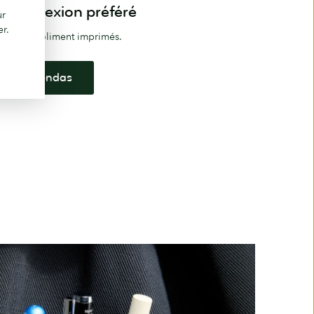
de réflexion préféré
ur
er.
pensé et joliment imprimés.
s et agendas