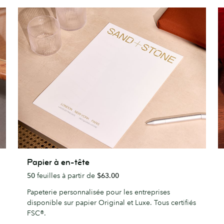
Papier
C
Papier à en-tête
à
d
50
feuilles à partir de
$63.00
en-
V
tête
Papeterie personnalisée pour les entreprises
disponible sur papier Original et Luxe. Tous certifiés
FSC®.