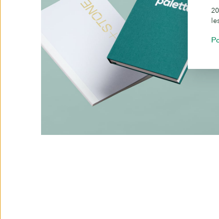
20
le
Po