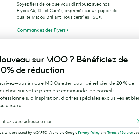
Soyez fiers de ce que vous distribuez avec nos
Flyers A5, DL et Carrés, imprimés sur un papier de
qualité Mat ou Brillant. Tous certifiés FSC®.
Commandez des Flyers
ouveau sur MOO ? Bénéficiez de
Pour votre bureau
0% de réduction
i vous aider à organiser votre travail, votre vie, et vos
scrivez-vous à notre MOOsletter pour bénéficier de 20 % de
duction sur votre première commande, de conseils
ofessionnels, d'inspiration, d'offres spéciales exclusives et bie
us encore.
is site is protected by reCAPTCHA and the Google
Privacy Policy
and
Terms of Service
app