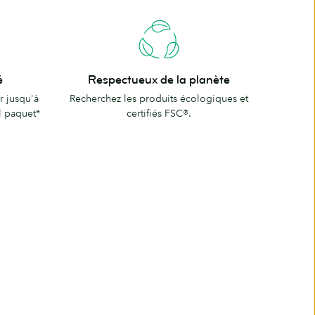
Respectueux
é
Respectueux de la planète
de
r jusqu'à
Recherchez les produits écologiques et
la
l paquet*
certifiés FSC®.
planète