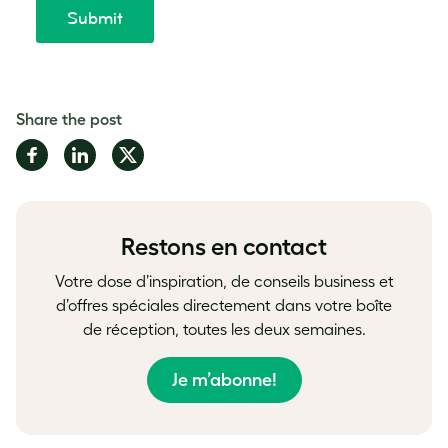
Share the post
Share
Share
Share
on
on
on
Facebook
LinkedIn
Twitter
Restons en contact
Votre dose d’inspiration, de conseils business et
d’offres spéciales directement dans votre boîte
de réception, toutes les deux semaines.
Je m’abonne!