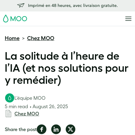
Imprimé en 48 heures, avec livraison gratuite.
MOO
Home
Chez MOO
>
La solitude à l’heure de
l’IA (et nos solutions pour
y remédier)
L'équipe MOO
5 min read
August 26, 2025
Chez MOO
Share
Share
Share
Share the post