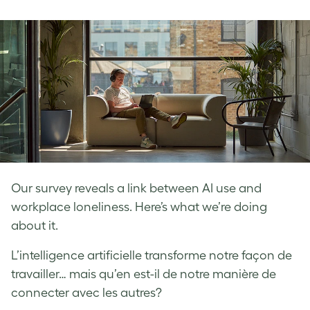
on
on
on
Facebook
LinkedIn
Twitter
Our survey reveals a link between AI use and
workplace loneliness. Here’s what we’re doing
about it.
L’intelligence artificielle transforme notre façon de
travailler… mais qu’en est-il de notre manière de
connecter avec les autres?