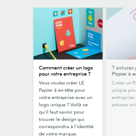
Comment
7
Comment créer un logo
7 astuces 
créer
astuces
pour votre entreprise ?
Papier à e
un
pour
Vous voulez créer LE
Créez un P
logo
votre
Papier à en-tête pour
unique pou
pour
Papier
votre entreprise avec un
entreprise
votre
à
logo unique ? Voilà ce
astuces ori
entreprise
en-
qu'il faut savoir pour
?
tête
trouver le design qui
correspondra à l'identité
de votre marque.