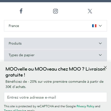
France
Produits
Types de papier
À Propos de MOO
MOOvelle ou MOOveau chez MOO ? Livraison
gratuite !
Aide/Liens utiles
Bénéficiez de - 20% sur votre première commande à partir de
30€ d'achats.
Conditions générales
Politique de Confidentialité
Polices
This site is protected by reCAPTCHA and the Google
Privacy Policy
and
Sitemap
Informations sur l’entreprise
Terms of Service
apply.