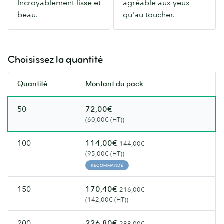
Incroyablement lisse et
agréable aux yeux
finition
aussi
beau.
qu'au toucher.
soyeuse.
agréable
Incroyablement
aux
lisse
yeux
et
qu'au
Choisissez la quantité
beau.
toucher.
Quantité
Montant du pack
50
72,00€
(60,00€ (HT))
100
114,00€
144,00€
(95,00€ (HT))
RECOMMANDÉ
150
170,40€
216,00€
(142,00€ (HT))
200
226,80€
288,00€