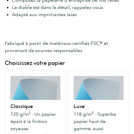
Composez la papeterie d'entreprise de vos rêves
Le diable est dans le détail, rappelez-vous
Adapté aux imprimantes laser
Fabriqué à partir de matériaux certifiés FSC® et
provenant de sources responsables
Choisissez votre papier
Classique
Luxe
120
118
g/m²
g/m²
-
-
Un
Superbe
Classique
Luxe
papier
papier
120 g/m² - Un papier
118 g/m² - Superbe
épais
haut
épais à la finition
papier haut de
à
de
soyeuse.
gamme, aussi
la
gamme,