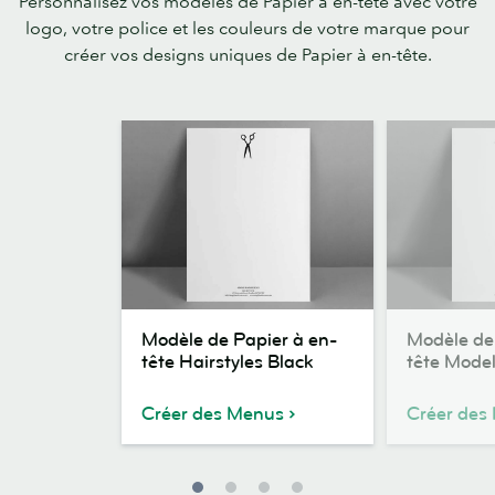
Personnalisez vos modèles de Papier à en-tête avec votre
logo, votre police et les couleurs de votre marque pour
créer vos designs uniques de Papier à en-tête.
Modèle
Modèle
Modèle de Papier à en-
Modèle de
de
de
tête Hairstyles Black
tête Mode
Papier
Papier
à
à
Créer des Menus
Créer des
en-
en-
tête
tête
Hairstyles
Model