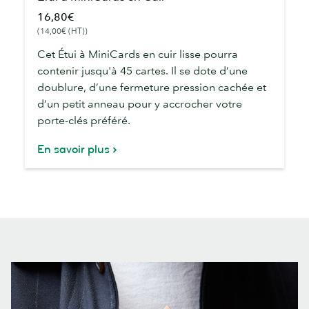
à
16,80€
MiniCards
(14,00€ (HT))
en
Cuir
Cet Étui à MiniCards en cuir lisse pourra
contenir jusqu'à 45 cartes. Il se dote d’une
doublure, d’une fermeture pression cachée et
d’un petit anneau pour y accrocher votre
porte-clés préféré.
En savoir plus