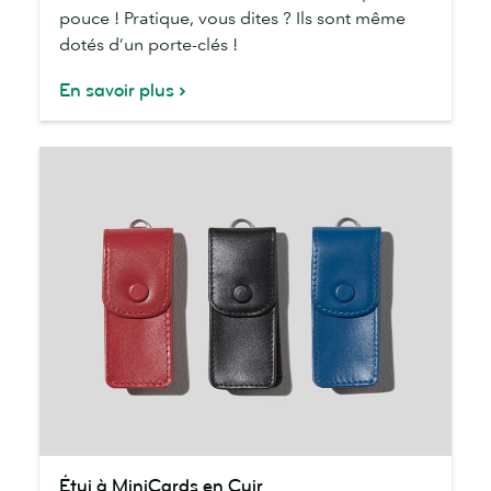
pouce ! Pratique, vous dites ? Ils sont même
dotés d’un porte-clés !
En savoir plus
Étui
Étui à MiniCards en Cuir