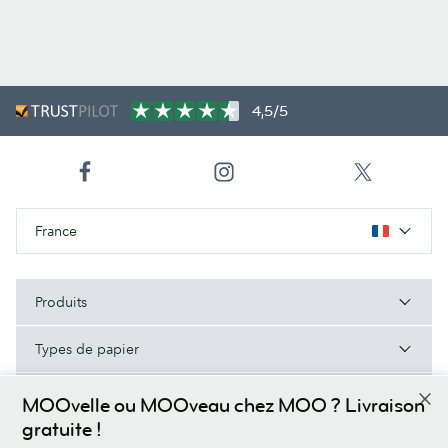
4,5/5
France
Produits
Types de papier
À Propos de MOO
MOOvelle ou MOOveau chez MOO ? Livraison
gratuite !
Aide/Liens utiles