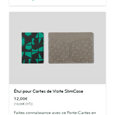
Étui
Étui pour Cartes de Visite SlimCase
pour
12,00€
Cartes
(10,00€ (HT))
de
Visite
Faites connaissance avec ce Porte-Cartes en