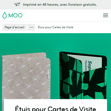
Aller
Imprimé en 48 heures, avec livraison gratuite.
au
MOO
contenu
principal
Montre Tout
Page d'accueil
Étuis pour Cartes de Visite
Étuis pour Cartes de Visite