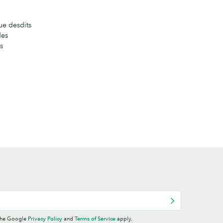
que desdits
des
s
 the Google
Privacy Policy
and
Terms of Service
apply.