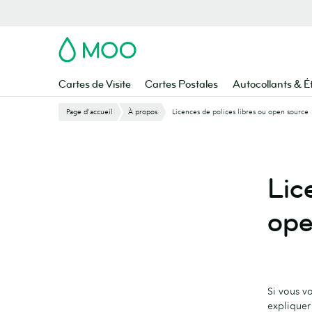
Aller
au
contenu
MOO
principal
Cartes de Visite
Cartes Postales
Autocollants & É
Page d'accueil
À propos
Licences de polices libres ou open source
Lic
ope
Si vous vo
expliquer