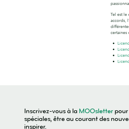
passionna
Tel est le
accords, l
différent
certaines 
Licen
Licen
Licenc
Licen
Inscrivez-vous à la
MOOsletter
pour 
spéciales, être au courant des nouv
inspirer.