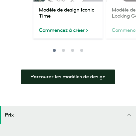
Modèle
Modèle
Modèle de design Iconic
Modèle de
de
de
Time
Looking G
design
design
Iconic
Looking
Commencez à créer
Commencez
Time
Good
Parcourez les modèles de design
Prix