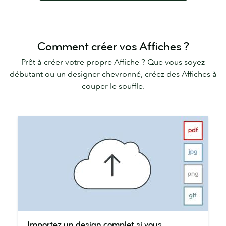
Comment créer vos Affiches ?
Prêt à créer votre propre Affiche ? Que vous soyez
débutant ou un designer chevronné, créez des Affiches à
couper le souffle.
Importez
Importez un design complet si vous...