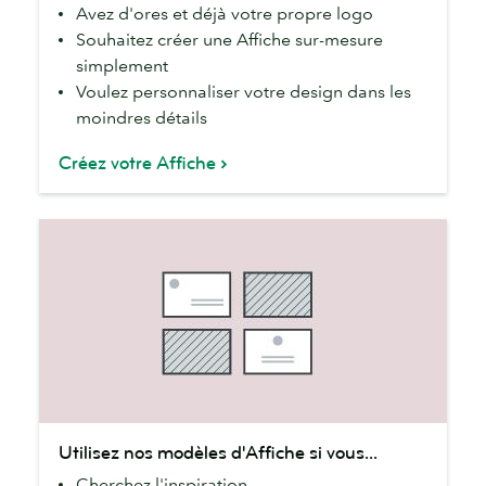
Avez d'ores et déjà votre propre logo
Affiche
Souhaitez créer une Affiche sur-mesure
en
simplement
ligne
Voulez personnaliser votre design dans les
si
moindres détails
vous...
Créez votre Affiche
Utilisez
Utilisez nos modèles d'Affiche si vous...
nos
Cherchez l'inspiration