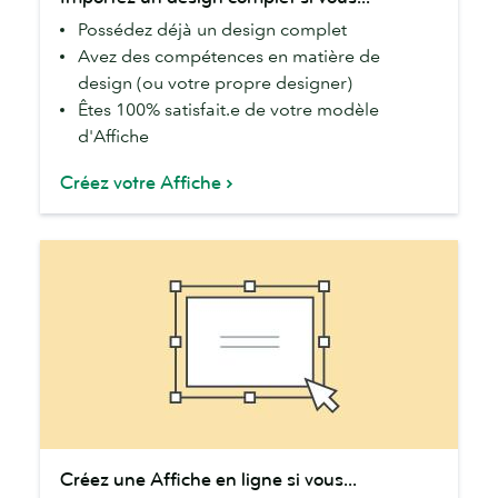
un
Possédez déjà un design complet
design
Avez des compétences en matière de
complet
design (ou votre propre designer)
si
Êtes 100% satisfait.e de votre modèle
vous...
d'Affiche
Créez votre Affiche
Créez
Créez une Affiche en ligne si vous...
une