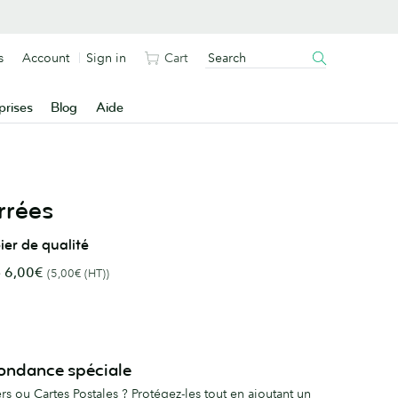
s
Account
Sign in
Cart
prises
Blog
Aide
rrées
er de qualité
e
6,00€
(5,00€ (HT))
ondance spéciale
s ou Cartes Postales ? Protégez-les tout en ajoutant un