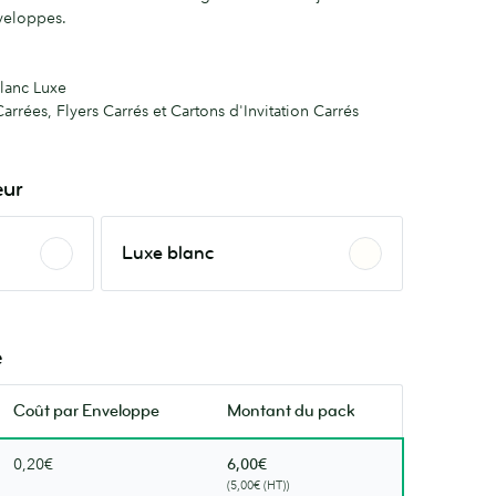
nveloppes.
blanc Luxe
arrées, Flyers Carrés et Cartons d'Invitation Carrés
eur
Luxe
Luxe blanc
blanc
é
Coût par
Enveloppe
Montant du pack
0,20€
6,00€
(5,00€ (HT))