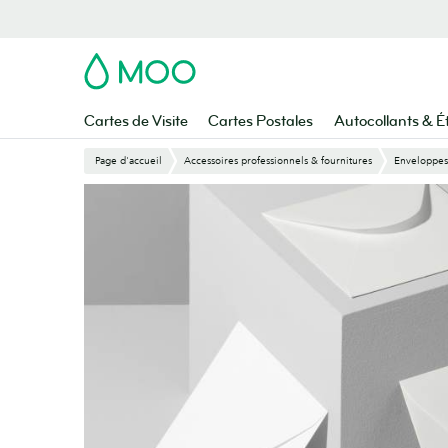
Aller
au
contenu
MOO
principal
Cartes de Visite
Cartes Postales
Autocollants & É
Page d'accueil
Accessoires professionnels & fournitures
Enveloppes