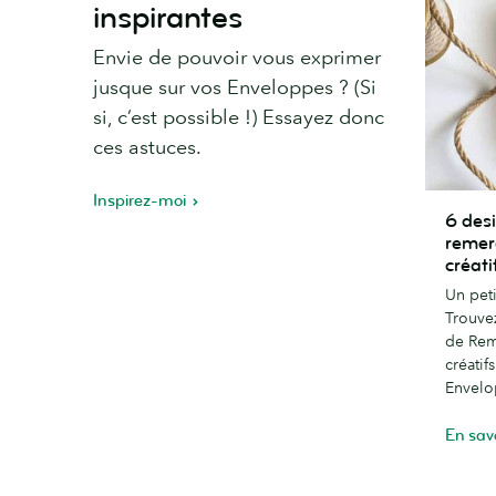
inspirantes
Envie de pouvoir vous exprimer
jusque sur vos Enveloppes ? (Si
si, c’est possible !) Essayez donc
ces astuces.
Inspirez-moi
6
6 des
designs
remer
de
créati
cartes
Un peti
de
Trouvez
remerci
de Rem
originau
créatif
et
Envelo
créatifs
En sav