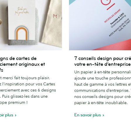
7
igns de cartes de
7 conseils design pour cr
conseils
ciement originaux et
votre en-tête d’entreprise
design
fs
Un papier à en-tête personnal
pour
t merci fait toujours plaisir.
ajoute une touche professionn
créer
 l’inspiration pour vos Cartes
haut de gamme à vos lettres e
ement
votre
erciement avec ces 6 designs
communications d’entreprise. 
x
en-
s. Puis glissez-les dans une
nos conseils designs pour cré
ppe premium !
tête
papier à en-tête inoubliable.
d’entreprise
oir plus
En savoir plus