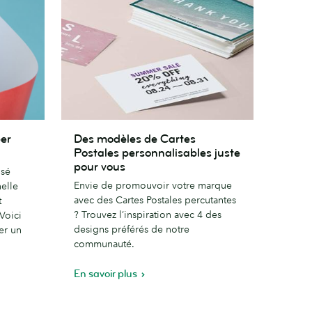
Des
éer
Des modèles de Cartes
modèles
Postales personnalisables juste
de
pour vous
isé
Cartes
Envie de promouvoir votre marque
elle
Postales
avec des Cartes Postales percutantes
t
personnalisables
? Trouvez l’inspiration avec 4 des
Voici
juste
designs préférés de notre
er un
pour
communauté.
vous
En savoir plus