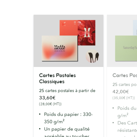
Cartes
Cartes
Cartes Postales
Cartes Po
Postales
Postales
Classiques
25
cartes pos
Classiques
Supra
25
cartes postales à partir de
42,00€
33,60€
(35,00€ (HT))
(28,00€ (HT))
Poids du
Poids du papier : 330-
g/m²
350 g/m²
Des Cart
Un papier de qualité
résistan
agréable au toucher