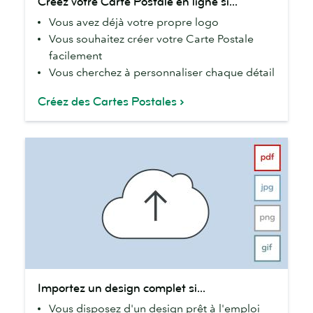
Créez votre Carte Postale en ligne si...
votre
Vous avez déjà votre propre logo
Carte
Vous souhaitez créer votre Carte Postale
Postale
facilement
en
Vous cherchez à personnaliser chaque détail
ligne
si...
Créez des Cartes Postales
Importez
Importez un design complet si...
un
Vous disposez d'un design prêt à l'emploi
design