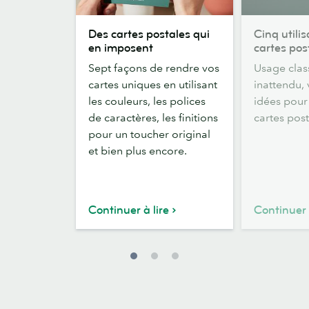
Des
Cinq
Des cartes postales qui
Cinq utili
cartes
utilisations
en imposent
cartes pos
postales
des
Sept façons de rendre vos
Usage clas
qui
cartes
cartes uniques en utilisant
inattendu,
en
postales
les couleurs, les polices
idées pour 
imposent
de caractères, les finitions
cartes post
pour un toucher original
et bien plus encore.
Continuer à lire
Continuer 