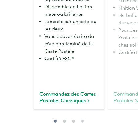
au touch
Disponible en finition
Finition 
mate ou brillante
Ne brille
Laminée sur un côté ou
risque de
les deux
Pour des
Vous pouvez écrire du
Postales
côté non-laminé de la
chez soi
Carte Postale
Certifié
Certifié FSC®
Commandez des Cartes
Commande
Postales Classiques
Postales 