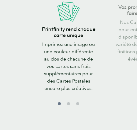
Vos
Vos pro
promotions
fair
vont
Nos Car
Printfinity
faire
Printfinity rend chaque
pour ent
rend
du
carte unique
disponi
chaque
bruit
Imprimez une image ou
variété d
carte
une couleur différente
finitions
unique
au dos de chacune de
évé
vos cartes sans frais
supplémentaires pour
des Cartes Postales
encore plus créatives.