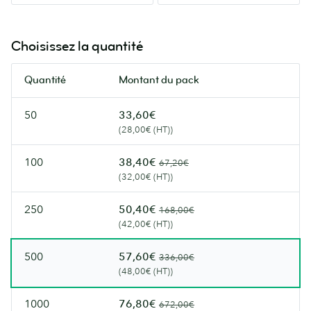
plus
couleurs.
naturelles
Nos
et
Flyers
Choisissez la quantité
un
les
toucher
plus
Quantité
Montant du pack
artisanal.
haut
de
50
33,60€
gamme.
(28,00€ (HT))
100
38,40€
67,20€
(32,00€ (HT))
250
50,40€
168,00€
(42,00€ (HT))
500
57,60€
336,00€
(48,00€ (HT))
1000
76,80€
672,00€