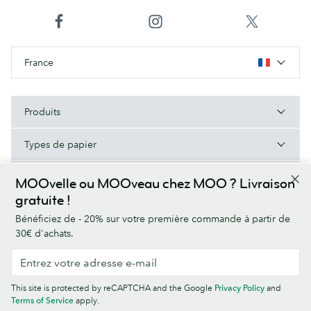
France
Produits
Types de papier
À Propos de MOO
MOOvelle ou MOOveau chez MOO ? Livraison
gratuite !
Aide/Liens utiles
Bénéficiez de - 20% sur votre première commande à partir de
30€ d'achats.
Conditions générales
Politique de Confidentialité
Polices
This site is protected by reCAPTCHA and the Google
Privacy Policy
and
Sitemap
Informations sur l’entreprise
Terms of Service
apply.