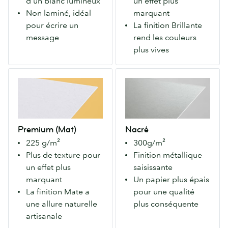
d'un blanc lumineux
un effet plus
Non
recto
Non laminé, idéal
marquant
laminé,
verso.
pour écrire un
La finition Brillante
idéal
Fait
message
rend les couleurs
pour
ressortir
plus vives
écrire
les
un
couleurs
Premium
Nacré
message.
pour
(Mat)
Un
une
Notre
papier
allure
papier
épais
moderne.
Premium
avec
Premium (Mat)
Nacré
avec
une
225 g/m²
300g/m²
finition
finition
Plus de texture pour
Finition métallique
Mate
métallique
un effet plus
saisissante
recto
remarquable
marquant
Un papier plus épais
verso.
qui
La finition Mate a
pour une qualité
Pour
fait
une allure naturelle
plus conséquente
des
ressortir
artisanale
couleurs
les