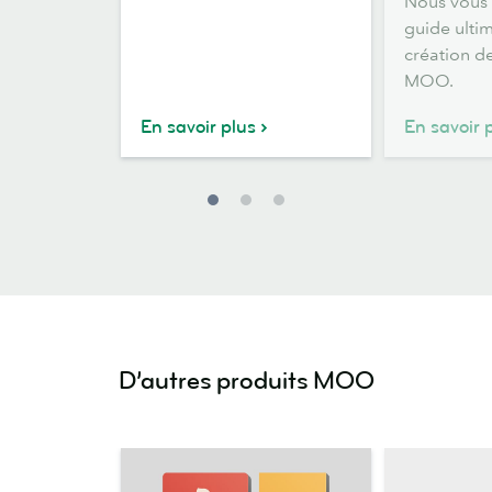
Nous vous 
guide ulti
création d
MOO.
En savoir plus
En savoir 
D’autres produits MOO