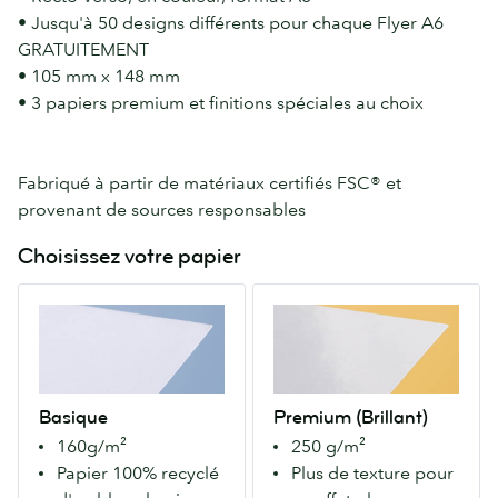
• Jusqu'à 50 designs différents pour chaque Flyer A6
GRATUITEMENT
• 105 mm x 148 mm
• 3 papiers premium et finitions spéciales au choix
Fabriqué à partir de matériaux certifiés FSC® et
provenant de sources responsables
Choisissez votre papier
Basique
Premium
Un
(Brillant)
papier
Notre
100%
papier
recyclé
Premium
Basique
Premium (Brillant)
d'un
avec
160g/m²
250 g/m²
blanc
finition
Papier 100% recyclé
Plus de texture pour
lumineux.
Brillante