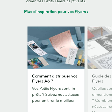
créer des Petits Flyers captivants.
Plus d'inspiration pour vos Flyers
Comment
Guide
Comment distribuer vos
Guide des
distribuer
des
Flyers A6 ?
Flyers
vos
dimensions
Vos Petits Flyers sont fin
Quelles son
Flyers
de
prêts ? Suivez nos astuces
dimensions
A6
Flyers
pour en tirer le meilleur.
? Combien 
?
nécessaire