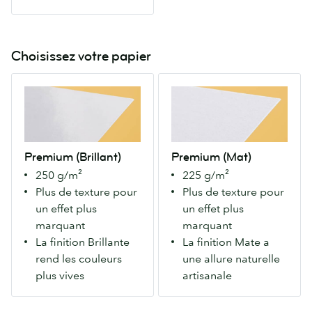
Choisissez votre papier
Premium
Premium
(Brillant)
(Mat)
Notre
Notre
papier
papier
Premium
Premium
Premium (Brillant)
Premium (Mat)
avec
avec
250 g/m²
225 g/m²
finition
finition
Plus de texture pour
Plus de texture pour
Brillante
Mate
un effet plus
un effet plus
recto
recto
marquant
marquant
verso.
verso.
La finition Brillante
La finition Mate a
Fait
Pour
rend les couleurs
une allure naturelle
ressortir
des
plus vives
artisanale
les
couleurs
couleurs
plus