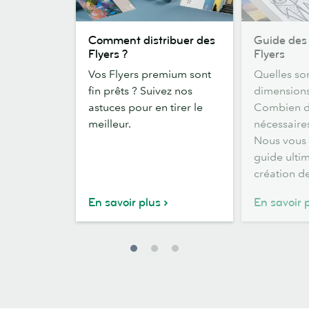
Comment
Guide
Comment distribuer des
Guide des
distribuer
des
Flyers ?
Flyers
des
dimensions
Vos Flyers premium sont
Quelles son
Flyers
de
fin prêts ? Suivez nos
dimensions
?
Flyers
astuces pour en tirer le
Combien de
meilleur.
nécessaire
Nous vous 
guide ulti
création de
En savoir plus
En savoir 