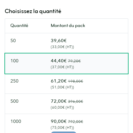
pour
naturelles
une
et
Choisissez la quantité
allure
un
moderne.
toucher
Quantité
Montant du pack
artisanal.
50
39,60€
(33,00€ (HT))
100
44,40€
79,20€
(37,00€ (HT))
250
61,20€
198,00€
(51,00€ (HT))
500
72,00€
396,00€
(60,00€ (HT))
1000
90,00€
792,00€
(75,00€ (HT))