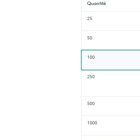
Non
Quantité
laminé,
idéal
25
pour
écrire
50
un
message
des
100
deux
côtés.
250
500
1000