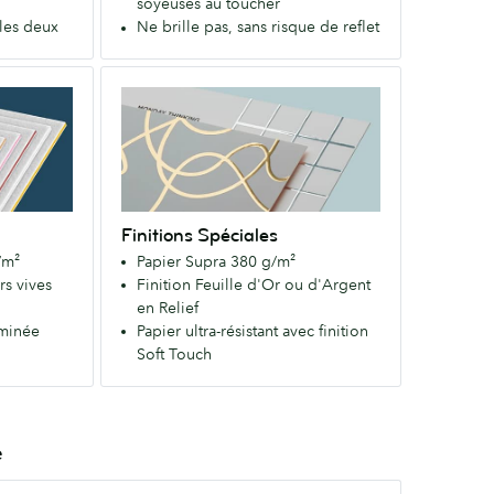
soyeuses au toucher
béton.
les deux
Ne brille pas, sans risque de reflet
Disponible
en
Finitions
finition
Spéciales
Soft
Un
Touch
papier
soyeuse.
extra
résistant
Finitions Spéciales
pour
/m²
Papier Supra 380 g/m²
une
rs vives
Finition Feuille d'Or ou d'Argent
première
en Relief
impression
aminée
Papier ultra-résistant avec finition
béton.
Soft Touch
Disponible
en
finition
Soft
é
Touch