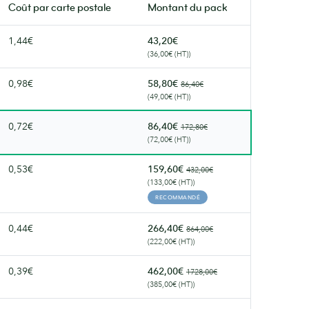
soyeuse.
Coût par
carte postale
Montant du pack
1,44€
43,20€
(36,00€ (HT))
0,98€
58,80€
86,40€
(49,00€ (HT))
0,72€
86,40€
172,80€
(72,00€ (HT))
0,53€
159,60€
432,00€
(133,00€ (HT))
RECOMMANDÉ
0,44€
266,40€
864,00€
(222,00€ (HT))
0,39€
462,00€
1728,00€
(385,00€ (HT))