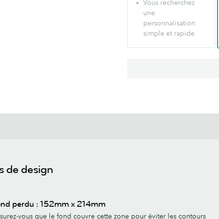
Vous recherchez
une
personnalisation
simple et rapide
s de design
ond perdu : 152mm x 214mm
surez-vous que le fond couvre cette zone pour éviter les contours