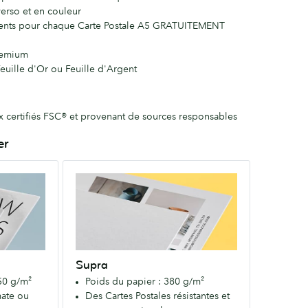
verso et en couleur
érents pour chaque Carte Postale A5 GRATUITEMENT
remium
Feuille d'Or ou Feuille d'Argent
ux certifiés FSC® et provenant de sources responsables
er
Supra
Un
papier
extra
résistant
pour
Supra
une
50 g/m²
Poids du papier : 380 g/m²
première
mate ou
Des Cartes Postales résistantes et
impression