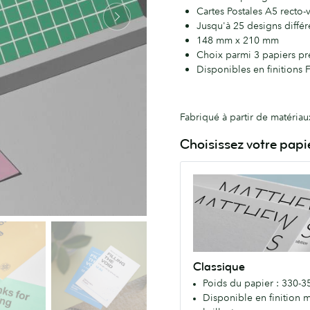
Cartes Postales A5 recto-
Jusqu'à 25 designs diff
148 mm x 210 mm
Choix parmi 3 papiers p
Disponibles en finitions 
Fabriqué à partir de matéria
Choisissez votre papi
Classique
Notre
papier
haut
de
gamme
Classique
d'un
Poids du papier : 330-3
excellent
Disponible en finition 
rapport