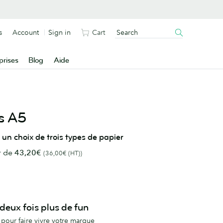
s
Account
Sign in
Cart
prises
Blog
Aide
s A5
 choix de trois types de papier
r de
43,20€
(36,00€ (HT))
eux fois plus de fun
pour faire vivre votre marque