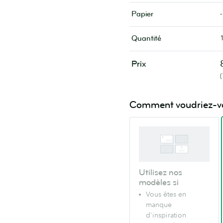
-
Papier
Quantité
Prix
Comment voudriez-vou
Utilisez nos
modèles si
Vous êtes en
manque
d'inspiration