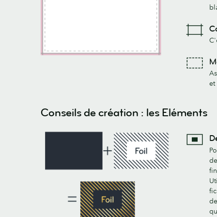
bl
C
C'
M
As
et
Conseils de création : les Eléments
De
Po
de
fi
Ut
fi
de
qu