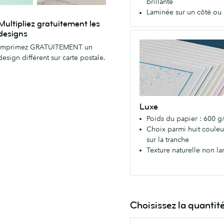
brillante
qualité-
Laminée sur un côté ou 
prix,
Multipliez gratuitement les
pour
designs
Luxe
tous.
Imprimez GRATUITEMENT un
Exceptionnellement
Finition
design différent sur carte postale.
épais
Brillante
et
ou
haut
Mate
de
Luxe
gamme,
Poids du papier : 600 g
avec
Choix parmi huit couleu
un
sur la tranche
choix
Texture naturelle non l
de
huit
couleurs
sur
la
Choisissez la quantit
tranche.