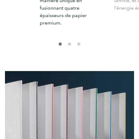
manière unique en
laminé, et 
fusionnant quatre
l’énergie é
épaisseurs de papier
premium.