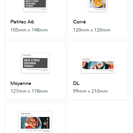
x
120mm
148mm
Petites A6
Carré
105mm x 148mm
120mm x 120mm
Moyenne
DL
127mm
99mm
x
x
178mm
210mm
Moyenne
DL
127mm x 178mm
99mm x 210mm
A5
148mm
x
210mm