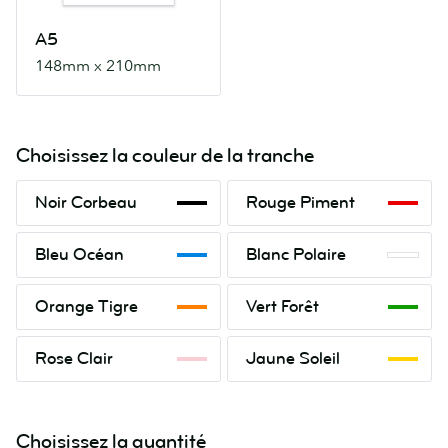
A5
148mm x 210mm
Choisissez la couleur de la tranche
Noir
Rouge
Noir Corbeau
Rouge Piment
Corbeau
Piment
Bleu
Blanc
Bleu Océan
Blanc Polaire
Océan
Polaire
Orange
Vert
Orange Tigre
Vert Forêt
Tigre
Forêt
Rose
Jaune
Rose Clair
Jaune Soleil
Clair
Soleil
Choisissez la quantité