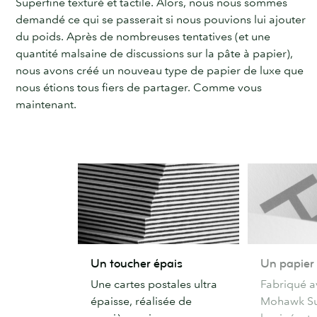
Superfine texturé et tactile. Alors, nous nous sommes
demandé ce qui se passerait si nous pouvions lui ajouter
du poids. Après de nombreuses tentatives (et une
quantité malsaine de discussions sur la pâte à papier),
nous avons créé un nouveau type de papier de luxe que
nous étions tous fiers de partager. Comme vous
maintenant.
Un
Un
Un toucher épais
Un papier 
toucher
papier
Une cartes postales ultra
Fabriqué a
épais
délicat
épaisse, réalisée de
Mohawk Su