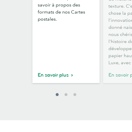
de
savoir à propos des
texture. C’
Cartes
formats de nos Cartes
chose la pa
postales
postales.
l’innovatio
donné nai
nous chéris
l'histoire d
développe
papier ha
Luxe, ave
En savoir plus
En savoir 