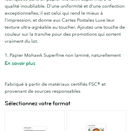
qualité inoubliable. D’une uniformité et d’une confection
exceptionnelles, il est celui qui rend le mieux à
l’impression, et donne aux Cartes Postales Luxe leur
texture ultra-agréable au toucher. Ajoutez une touche de
couleur sur la tranche pour des promotions qui sortent
vraiment du lot.
1. Papier Mohawk Superfine non laminé, naturellement
texturé.
En savoir plus
2. 8 couleurs au choix pour la tranche.
3. 600 g/m². Double épaisseur pour encore plus
d’impact.
Fabriqué à partir de matériaux certifiés FSC® et
provenant de sources responsables
Sélectionnez votre format
Petites
Carré
A6
120mm
105mm
x