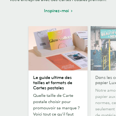
Inspirez-moi
Le
Dans
Le guide ultime des
Dans les c
guide
les
tailles et formats de
papier Lu
ultime
coulisses
Cartes postales
Notre amo
des
du
Quelle taille de Carte
papier aux 
tailles
papier
postale choisir pour
normes, ce
et
Luxe
promouvoir sa marque ?
seulement 
formats
Voici tout ce qu’il faut
de matéria