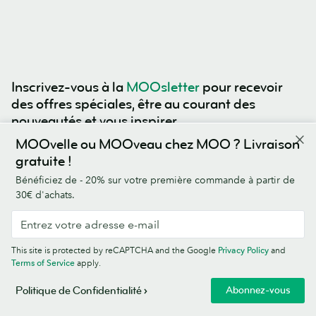
Inscrivez-vous à la
MOOsletter
pour recevoir
des offres spéciales, être au courant des
nouveautés et vous inspirer.
MOOvelle ou MOOveau chez MOO ? Livraison
gratuite !
Bénéficiez de - 20% sur votre première commande à partir de
This site is protected by reCAPTCHA and the Google
Privacy Policy
and
30€ d'achats.
Terms of Service
apply.
This site is protected by reCAPTCHA and the Google
Privacy Policy
and
Terms of Service
apply.
Abonnez-vous
Politique de Confidentialité
4,5/5