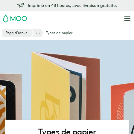
Aller
Imprimé en 48 heures, avec livraison gratuite.
au
MOO
contenu
principal
Montre Tout
Page d'accueil
Types de papier
Types de papier