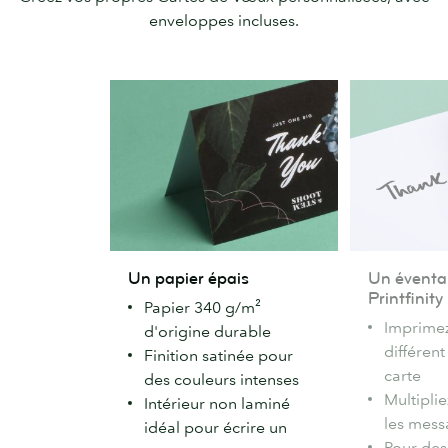
enveloppes incluses.
Un
Un
Un papier épais
Un éventai
papier
éventail
Printfinity
Papier 340 g/m²
épais
de
Imprimez
d'origine durable
choix
différen
Finition satinée pour
avec
carte
des couleurs intenses
Printfinity
Multiplie
Intérieur non laminé
les mess
idéal pour écrire un
Pour des