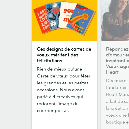
Ces
Répandez
Ces designs de cartes de
Répandez
designs
un
voeux méritent des
d'amour e
de
peu
félicitations
inspirant 
cartes
d'amour
Vœux sign
Rien de mieux qu’une
de
en
Heart
Carte de vœux pour fêter
voeux
vous
Découvrez
les grandes et les petites
méritent
inspirant
fondatrice
occasions. Nous avons
des
des
Heart Mari
parlé à 4 créatives qui
félicitations
Cartes
a fait de s
redorent l’image du
de
la création
courrier postal.
Vœux
vœux une 
signées
boutique e
Hand