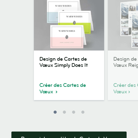
Design
Design
Design de Cartes de
Design de
de
de
Vœux Simply Does It
Vœux Reig
Cartes
Cartes
de
de
Vœux
Vœux
Créer des Cartes de
Créer des 
Simply
Reign
Vœux
Vœux
Does
Deer
It