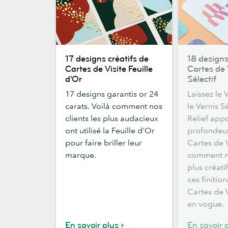
17
18
17 designs créatifs de
18 designs
designs
designs
Cartes de Visite Feuille
Cartes de 
créatifs
originaux
d'Or
Sélectif
de
de
17 designs garantis or 24
Laissez le V
Cartes
Cartes
carats. Voilà comment nos
le Vernis S
de
de
clients les plus audacieux
Relief app
Visite
Visite
ont utilisé la Feuille d'Or
profondeur
Feuille
Vernis
pour faire briller leur
Cartes de V
d'Or
Sélectif
marque.
comment no
plus créati
ces finitio
Cartes de V
en vogue.
En savoir plus
En savoir 