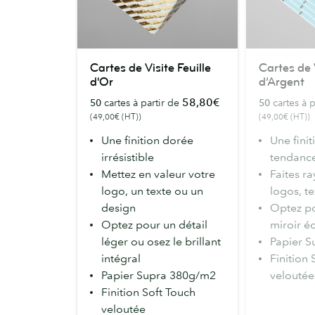
Cartes
Cartes
Cartes de Visite Feuille
Cartes de V
de
de
d'Or
d’Argent
Visite
Visite
58,80€
50
cartes à partir de
50
cartes à p
Feuille
Feuille
(49,00€ (HT))
(49,00€ (HT))
d'Or
d’Argent
Une finition dorée
Une finit
irrésistible
tendanc
Mettez en valeur votre
Faites r
logo, un texte ou un
logos, t
design
Optez po
Optez pour un détail
miroir é
léger ou osez le brillant
Papier S
intégral
Finition 
Papier Supra 380g/m2
veloutée
Finition Soft Touch
veloutée