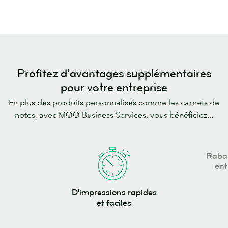
Profitez d'avantages supplémentaires
pour votre entreprise
En plus des produits personnalisés comme les carnets de
notes, avec MOO Business Services, vous bénéficiez...
Rabais
Rabai
pour
ent
les
D'impressions
entreprises
D'impressions rapides
rapides
et faciles
et
faciles