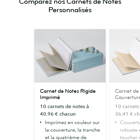
Comparez nos Carnets de Notes
Personnalisés
Carnet
Carnet
Carnet de Notes Rigide
Carnet de 
de
de
Imprimé
Couvertur
Notes
Notes
10 carnets de notes à
10 carnets
Rigide
Rigide
40.96 € chacun
36.41 € c
Imprimé
à
Imprimez en couleur sur
Couvertu
Couverture
la couverture, la tranche
robuste 
en
et la quatrième de
toucher 
Tissu