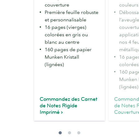
couverture
couleurs
Première feuille robuste
Débossa
et personnalisable
l’aveugle
16 pages (vierges)
couvertu
colorées en gris ou
applicat
blanc au centre
nos 4 feu
160 pages de papier
métalliq
Munken Kristall
16 pages
(lignées)
colorées
160 page
Munken K
(lignées)
Commandez des Carnet
Commande
de Notes Rigide
de Notes R
Imprimé
Couvertur