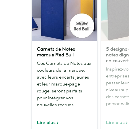
Carnets
5
Carnets de Notes
5 designs 
de
designs
marque Red Bull
notes dign
Notes
de
en couvert
Ces Carnets de Notes aux
marque
carnet
Inspirez-vo
couleurs de la marque,
Red
de
entreprises
avec leurs encarts jaunes
Bull
notes
passer leu
et leur marque-page
dignes
niveau sup
rouge, seront parfaits
de
des carnet
pour intégrer vos
figurer
personnali
nouvelles recrues.
en
couverture
Lire plus
Lire plus