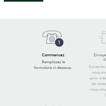
Commencez
Envoyez-
Commencez
Envoye
nous
f
Remplissez le
vos
Suivez le
formulaire ci-dessous.
fichiers
nous av
pour crée
de note
nous sim