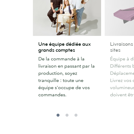
Une
Livraisons
Une équipe dédiée aux
Livraisons
équipe
vers
grands comptes
sites
dédiée
plusieurs
De la commande à la
Équipe à d
aux
sites
livraison en passant par la
Différents
grands
production, soyez
Déplacemen
comptes
tranquille : toute une
Livrez vo
équipe s'occupe de vos
volumineus
commandes.
doivent êtr