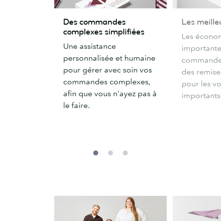
Des
Les
Des commandes
Les meille
commandes
meilleurs
complexes simplifiées
Les économ
complexes
prix
Une assistance
importante
simplifiées
personnalisée et humaine
commandes
pour gérer avec soin vos
des remise
commandes complexes,
pour les v
afin que vous n'ayez pas à
importants
le faire.