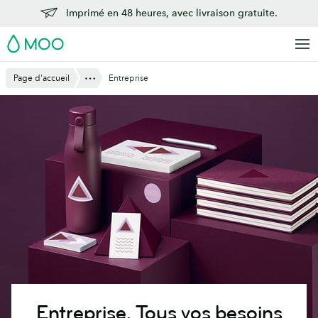
Aller
Imprimé en 48 heures, avec livraison gratuite.
au
MOO
contenu
principal
Montre Tout
Page d'accueil
Entreprise
Entreprise.
Tous vos besoins