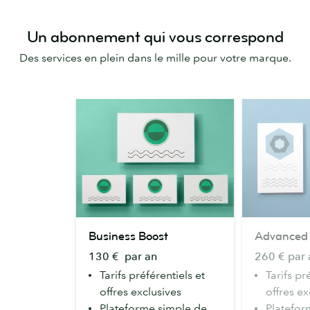
Un abonnement qui vous correspond
Des services en plein dans le mille pour votre marque.
Business
Advanced
Business Boost
Advanced
Boost
130 € par an
260 € par 
Tarifs préférentiels et
Tarifs pr
offres exclusives
offres ex
Plateforme simple de
Platefor